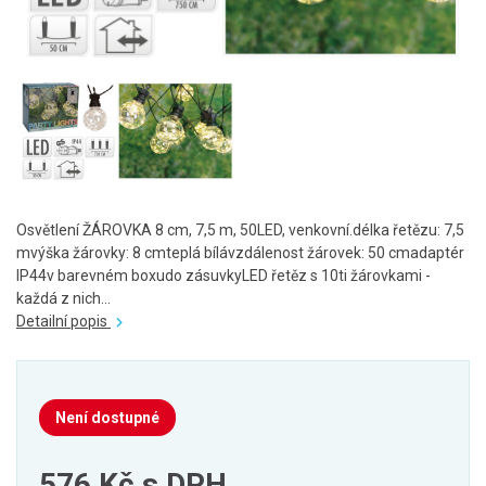
Osvětlení ŽÁROVKA 8 cm, 7,5 m, 50LED, venkovní.délka řetězu: 7,5
mvýška žárovky: 8 cmteplá bílávzdálenost žárovek: 50 cmadaptér
IP44v barevném boxudo zásuvkyLED řetěz s 10ti žárovkami -
každá z nich...
Detailní popis
Není dostupné
576 Kč
s DPH