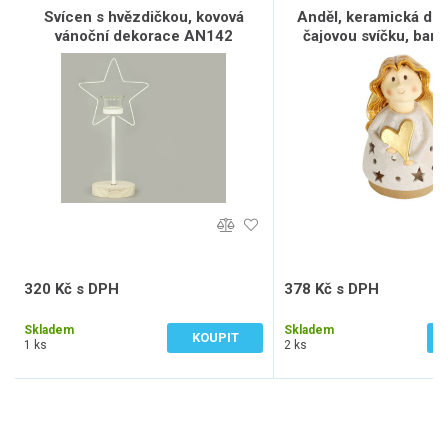
Svícen s hvězdičkou, kovová
Anděl, keramická de
vánoční dekorace AN142
čajovou svíčku, barv
KEK9145
320 Kč s DPH
378 Kč s DPH
265 Kč bez DPH
312 Kč bez DPH
Skladem
Skladem
KOUPIT
1 ks
2 ks