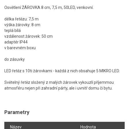
Osvětlení ŽÁROVKA 8 cm, 7,5 m, 50LED, venkovní.
délka řetězu: 7,5 m
výška žárovky: 8 cm
teplá bílá
vzdálenost žárovek: 50 cm
adaptér IP44
v barevném boxu
do zásuvky
LED řetěz s 10ti žárovkami - každá z nich obsahuje 5 MIKRO LED.
Světelný řetěz složený z malých žárovek vykouzlí příjemmou
atmosféru nejen při zahradní párty, ale i uvnitř domu či bytu.
Parametry
Název
Hodnota