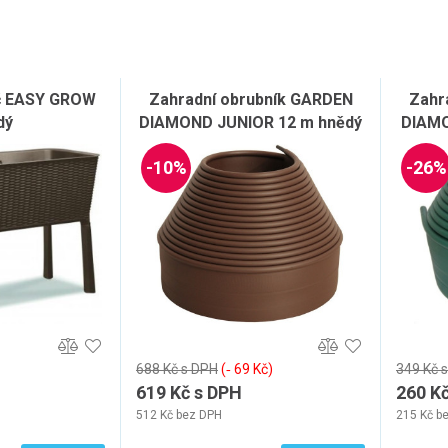
č EASY GROW
Zahradní obrubník GARDEN
Zahr
dý
DIAMOND JUNIOR 12 m hnědý
DIAMO
-10%
-26%
688 Kč s DPH
(‐ 69 Kč)
349 Kč 
619 Kč s DPH
260 K
512 Kč bez DPH
215 Kč b