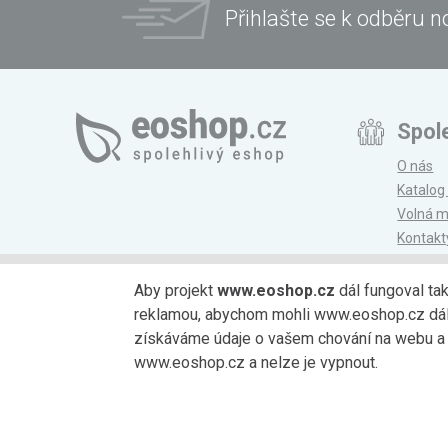
Přihlašte se k odběru n
Spol
O nás
Katalog
Volná m
Kontakt
Magazí
Aby projekt
www.eoshop.cz
dál fungoval ta
reklamou, abychom mohli www.eoshop.cz dále r
Možnosti platby
získáváme údaje o vašem chování na webu a o
www.eoshop.cz a nelze je vypnout.