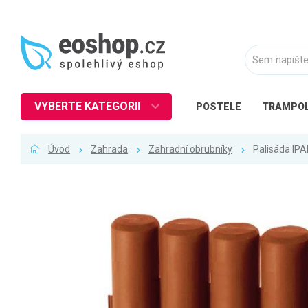
VYBERTE KATEGORII
POSTELE
TRAMPOL
Nábytek
Úvod
Zahrada
Zahradní obrubníky
Palisáda IP
Kuchyně
Ložnice
Obývací pokoj
Dětské zboží
Předsíň a chodba
Pracovna a kancelář
Koupelna