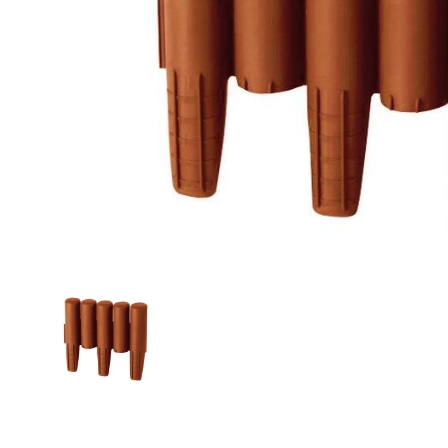
Zahrada
Balkon a terasa
Dílna
Auto-moto
Dekorace
Textil, koberce
Svítidla, žárovky
Trampolíny
Sedací vaky
Sport, outdoor
Všechny kategorie