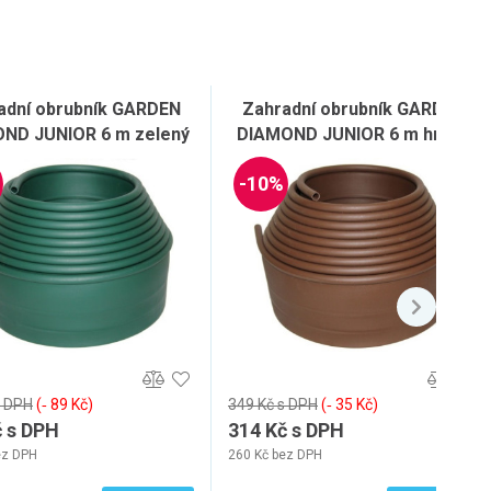
adní obrubník GARDEN
Zahradní obrubník GARDEN
ND JUNIOR 6 m zelený
DIAMOND JUNIOR 6 m hnědý
-10%
s DPH
(‐ 89 Kč)
349 Kč s DPH
(‐ 35 Kč)
č s DPH
314 Kč s DPH
ez DPH
260 Kč bez DPH