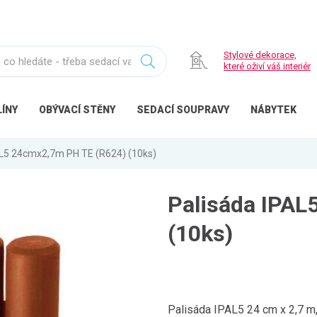
Stylové dekorace,
které oživí váš interiér
ÍNY
OBÝVACÍ
STĚNY
SEDACÍ
SOUPRAVY
NÁBYTEK
AL5 24cmx2,7m PH TE (R624) (10ks)
Palisáda IPAL
(10ks)
Palisáda IPAL5 24 cm x 2,7 m,