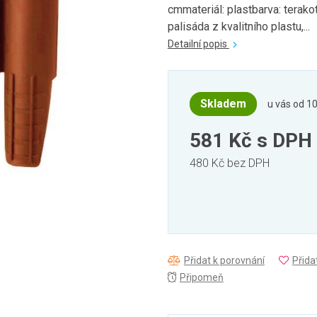
cmmateriál: plastbarva: terako
palisáda z kvalitního plastu,...
Detailní popis
Skladem
u vás od 10
581 Kč
s DPH
480 Kč bez DPH
Přidat k porovnání
Přida
Připomeň