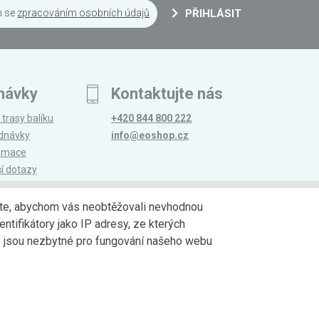
m se
zpracováním osobních údajů
PŘIHLÁSIT
návky
Kontaktujte nás
 trasy balíku
+420 844 800 222
ednávky
info@eoshop.cz
lamace
ší dotazy
edáte, abychom vás neobtěžovali nevhodnou
ntifikátory jako IP adresy, ze kterých
avy
Partneři
jů jsou nezbytné pro fungování našeho webu