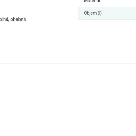
Materiál:
Objem (l):
dolná, ohebná