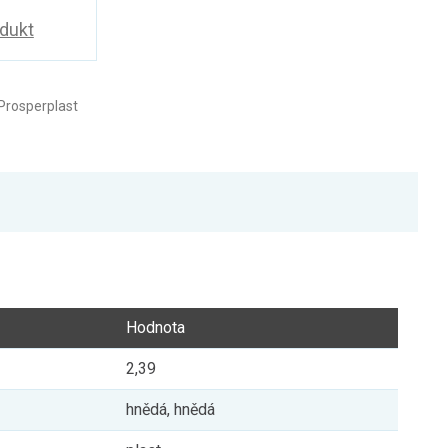
odukt
Prosperplast
Hodnota
2,39
hnědá, hnědá