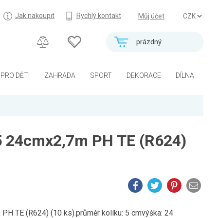
Jak nakoupit
Rychlý kontakt
Můj účet
prázdný
PRO DĚTI
ZAHRADA
SPORT
DEKORACE
DÍLNA
5 24cmx2,7m PH TE (R624)
 PH TE (R624) (10 ks).průměr kolíku: 5 cmvýška: 24