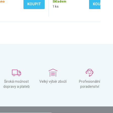
áno
Skladem
KOUPIT
KOUPIT
1 ks
Široká možnost
Velký výběr zboží
Profesionální
dopravy a plateb
poradenství