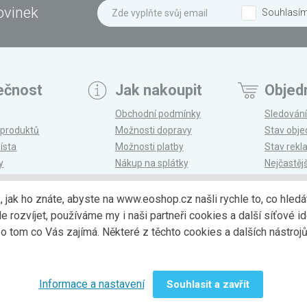
ovinek
Souhlasí
ečnost
Jak nakoupit
Objed
Obchodní podmínky
Sledování
 produktů
Možnosti dopravy
Stav obj
ísta
Možnosti platby
Stav rek
y
Nákup na splátky
Nejčastěj
n
Reklamace a vrácení
k, jak ho znáte, abyste na www.eoshop.cz našli rychle to, co hl
ozvíjet, používáme my i naši partneři cookies a další síťové ide
Možnosti dopr
 tom co Vás zajímá. Některé z těchto cookies a dalších nástro
Informace a nastavení
Souhlasit a zavřít