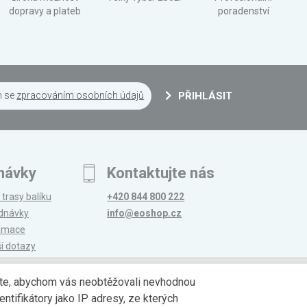
dopravy a plateb
poradenství
m se
zpracováním osobních údajů
PŘIHLÁSIT
návky
Kontaktujte nás
 trasy balíku
+420 844 800 222
ednávky
info@eoshop.cz
lamace
ší dotazy
edáte, abychom vás neobtěžovali nevhodnou
ntifikátory jako IP adresy, ze kterých