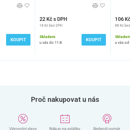
22 Kč s DPH
106 K
18 Kč bez DPH
88 Kč be
Skladem
Sklade
KOUPIT
KOUPIT
u vás do 11.8.
u vás od 
Proč nakupovat u nás
Věrnostní slevy
Nákup na splátky
Nejlepší poměr