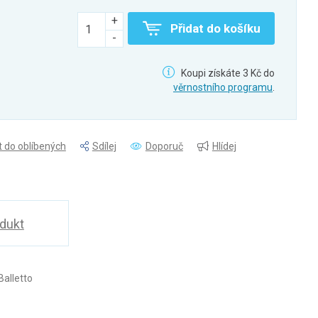
Přidat do košíku
Koupi získáte 3 Kč do
věrnostního programu
.
t do oblíbených
Sdílej
Doporuč
Hlídej
odukt
alletto