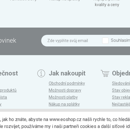
kvality a ceny
ovinek
Souhlasí
ečnost
Jak nakoupit
Objed
Obchodní podmínky
Sledování
 produktů
Možnosti dopravy
Stav obj
ísta
Možnosti platby
Stav rek
y
Nákup na splátky
Nejčastěj
n
Reklamace a vrácení
k, jak ho znáte, abyste na www.eoshop.cz našli rychle to, co hl
ozvíjet, používáme my i naši partneři cookies a další síťové ide