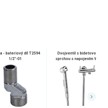
a - bateriový díl T2594
Dvojventil s bidetovou
1/2"-01
sprchou s napojením WC
nádrže, chrom