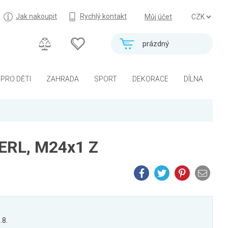
Jak nakoupit
Rychlý kontakt
Můj účet
prázdný
PRO DĚTI
ZAHRADA
SPORT
DEKORACE
DÍLNA
ERL, M24x1 Z
.8.