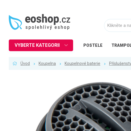
VYBERTE KATEGORII
POSTELE
TRAMPOL
Nábytek
Úvod
Koupelna
Koupelnové baterie
Příslušenst
Kuchyně
Ložnice
Obývací pokoj
Dětské zboží
Předsíň a chodba
Pracovna a kancelář
Koupelna