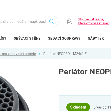
Stylové dekorace,
které oživí váš interiér
ÍNY
OBÝVACÍ
STĚNY
SEDACÍ
SOUPRAVY
NÁBYTEK
ví pro vodovodní baterie
Perlátor NEOPERL, M24x1 Z
Perlátor NEOP
Skladem
u vás do 11