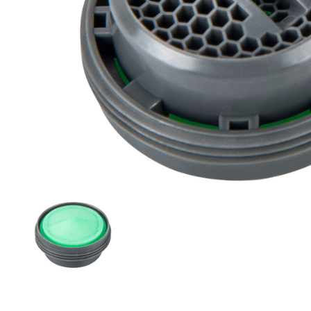
Zahrada
Balkon a terasa
Dílna
Auto-moto
Dekorace
Textil, koberce
Svítidla, žárovky
Trampolíny
Sedací vaky
Sport, outdoor
Všechny kategorie