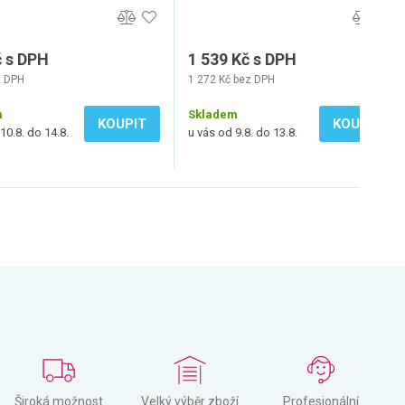
č s DPH
1 539 Kč s DPH
z DPH
1 272 Kč bez DPH
m
Skladem
KOUPIT
KOUPIT
10.8. do 14.8.
u vás od 9.8. do 13.8.
Široká možnost
Velký výběr zboží
Profesionální