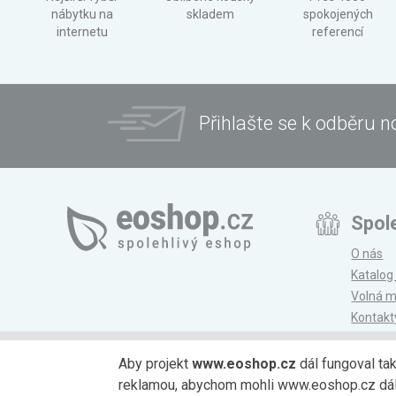
nábytku na
skladem
spokojených
internetu
referencí
Přihlašte se k odběru n
Spol
O nás
Katalog
Volná m
Kontakt
Magazí
Aby projekt
www.eoshop.cz
dál fungoval ta
reklamou, abychom mohli www.eoshop.cz dále r