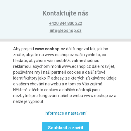
Kontaktujte nás
+420 844 800 222
info@eoshop.cz
Možnosti platby
Aby projekt
www.eoshop.cz
dál fungoval tak, jak ho
znáte, abyste na www.eoshop.cz našli rychle to, co
hledáte, abychom vás neobtěžovali nevhodnou
reklamou, abychom mohli www.eoshop.cz dále rozvíjet,
používáme my i naši partneři cookies a další síťové
identifikátory jako IP adresy, ze kterých získáváme údaje
Možnosti dopravy
o vašem chování na webu a o tom co Vás zajímá.
Některé z těchto cookies a dalších nástrojů jsou
nezbytné pro fungování našeho webu www.eoshop.cz a
nelze je vypnout.
Partneři
Informace a nastavení
Souhlasit a zavřít