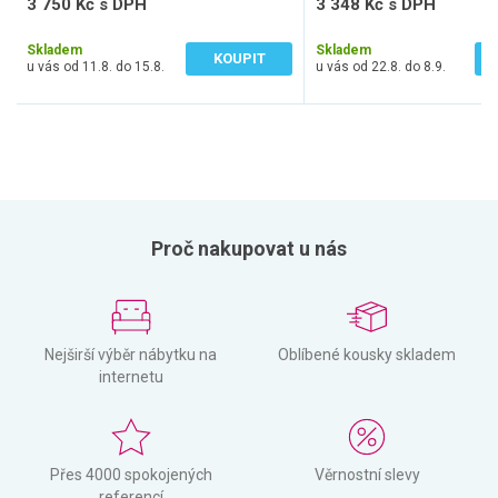
3 750 Kč s DPH
3 348 Kč s DPH
3 099 Kč bez DPH
2 767 Kč bez DPH
Skladem
Skladem
KOUPIT
u vás od 11.8. do 15.8.
u vás od 22.8. do 8.9.
Proč nakupovat u nás
Nejširší výběr nábytku na
Oblíbené kousky skladem
internetu
Přes 4000 spokojených
Věrnostní slevy
referencí