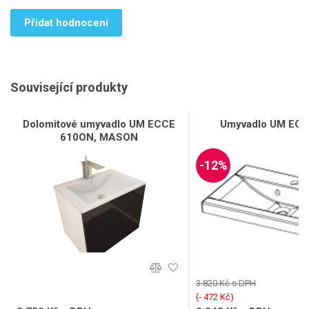
Přidat hodnocení
Související produkty
Dolomitové umyvadlo UM ECCE
Umyvadlo UM ECC
610ON, MASON
-12%
3 820 Kč s DPH
(‐ 472 Kč)