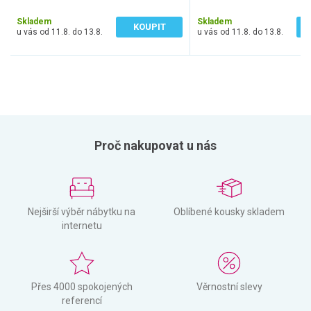
4 533 Kč bez DPH
5 264 Kč bez DPH
Skladem
Skladem
KOUPIT
u vás od 11.8. do 13.8.
u vás od 11.8. do 13.8.
Proč nakupovat u nás
Nejširší výběr nábytku na
Oblíbené kousky skladem
internetu
Přes 4000 spokojených
Věrnostní slevy
referencí