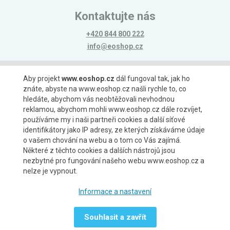
Kontaktujte nás
+420 844 800 222
info@eoshop.cz
Možnosti platby
Aby projekt
www.eoshop.cz
dál fungoval tak, jak ho
znáte, abyste na www.eoshop.cz našli rychle to, co
hledáte, abychom vás neobtěžovali nevhodnou
reklamou, abychom mohli www.eoshop.cz dále rozvíjet,
používáme my i naši partneři cookies a další síťové
identifikátory jako IP adresy, ze kterých získáváme údaje
Možnosti dopravy
o vašem chování na webu a o tom co Vás zajímá.
Některé z těchto cookies a dalších nástrojů jsou
nezbytné pro fungování našeho webu www.eoshop.cz a
nelze je vypnout.
Partneři
Informace a nastavení
Souhlasit a zavřít