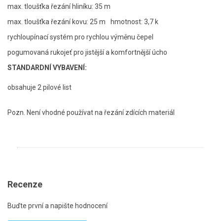
max. tloušťka řezání hliníku: 35 m
max. tloušťka řezání kovu: 25 m
hmotnost: 3,7 k
rychloupínací systém pro rychlou výměnu čepel
pogumovaná rukojeť pro jistější a komfortnější úcho
STANDARDNÍ VYBAVENÍ:
obsahuje 2 pilové list
Pozn. Není vhodné používat na řezání zdících materiál
Recenze
Buďte první a napište hodnocení