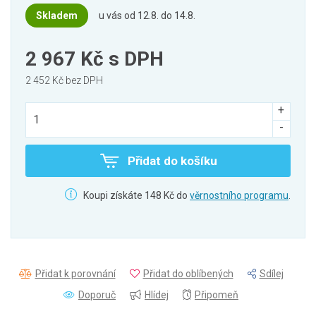
Skladem
u vás od 12.8. do 14.8.
2 967 Kč
s DPH
2 452 Kč bez DPH
Přidat do košíku
Koupi získáte 148 Kč do
věrnostního programu
.
Přidat k porovnání
Přidat do oblíbených
Sdílej
Doporuč
Hlídej
Připomeň