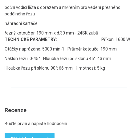
boční vodící lišta s dorazem a měřením pro vedení přesného
podélného řezu
náhradní kartáče
řezný kotouč pr. 190 mm x d.30 mm - 24SK zubů
TECHNICKÉ PARAMETRY:
Příkon: 1600 W
Otáčky naprázdno: 5000 min-1
Průměr kotouče: 190 mm
Náklon řezu: 0-45°
Hloubka řezu při sklonu 45°: 43 mm
Hloubka řezu při sklonu 90°: 66 mm
Hmotnost: 5 kg
Recenze
Buďte první a napište hodnocení