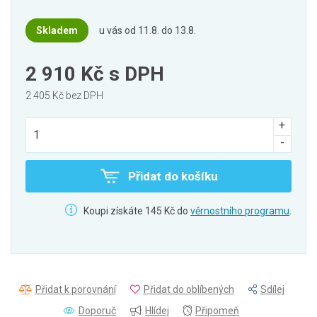
Skladem
u vás od 11.8. do 13.8.
2 910 Kč
s DPH
2 405 Kč bez DPH
Přidat do košíku
Koupi získáte 145 Kč do
věrnostního programu
.
Přidat k porovnání
Přidat do oblíbených
Sdílej
Doporuč
Hlídej
Připomeň