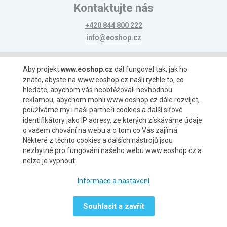
Kontaktujte nás
+420 844 800 222
info@eoshop.cz
Možnosti platby
Aby projekt
www.eoshop.cz
dál fungoval tak, jak ho
znáte, abyste na www.eoshop.cz našli rychle to, co
hledáte, abychom vás neobtěžovali nevhodnou
reklamou, abychom mohli www.eoshop.cz dále rozvíjet,
používáme my i naši partneři cookies a další síťové
identifikátory jako IP adresy, ze kterých získáváme údaje
Možnosti dopravy
o vašem chování na webu a o tom co Vás zajímá.
Některé z těchto cookies a dalších nástrojů jsou
nezbytné pro fungování našeho webu www.eoshop.cz a
nelze je vypnout.
Partneři
Informace a nastavení
Souhlasit a zavřít