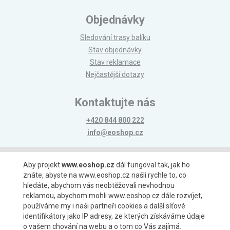
Objednávky
Sledování trasy balíku
Stav objednávky
Stav reklamace
Nejčastější dotazy
Kontaktujte nás
+420 844 800 222
info@eoshop.cz
Možnosti platby
Aby projekt
www.eoshop.cz
dál fungoval tak, jak ho
znáte, abyste na www.eoshop.cz našli rychle to, co
hledáte, abychom vás neobtěžovali nevhodnou
reklamou, abychom mohli www.eoshop.cz dále rozvíjet,
používáme my i naši partneři cookies a další síťové
identifikátory jako IP adresy, ze kterých získáváme údaje
Možnosti dopravy
o vašem chování na webu a o tom co Vás zajímá.