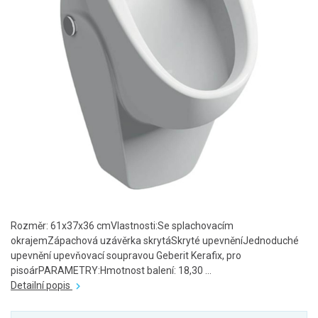
Rozměr: 61x37x36 cmVlastnosti:Se splachovacím
okrajemZápachová uzávěrka skrytáSkryté upevněníJednoduché
upevnění upevňovací soupravou Geberit Kerafix, pro
pisoárPARAMETRY:Hmotnost balení: 18,30 ...
Detailní popis