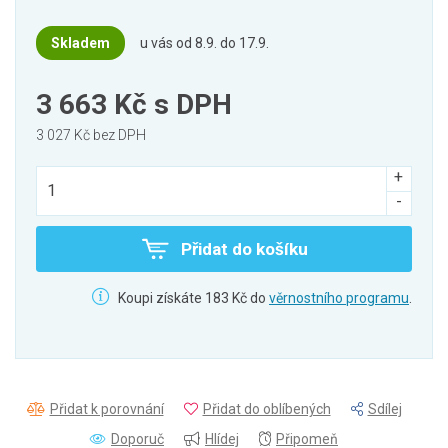
Skladem
u vás od 8.9. do 17.9.
3 663 Kč
s DPH
3 027 Kč bez DPH
Přidat do košíku
Koupi získáte 183 Kč do
věrnostního programu
.
Přidat k porovnání
Přidat do oblíbených
Sdílej
Doporuč
Hlídej
Připomeň