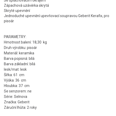
Se splachovacím okrajem
Zápachová uzávěrka skrytá
Skryté upevnění
Jednoduché upevnění upevňovací soupravou Geberit Kerafix, pro
pisoár
PARAMETRY:
Hmotnost balení: 18,30 kg
Druh výrobku: pisoár
Materiál: keramika
Barva popisná: bílá
Barva základní: bílá
lesk/mat: lesk
Šířka: 61 cm
Výška: 36 cm
Hloubka: 37 cm
Se senzorem: ne
Série: Selnova
Značka: Geberit
Záruční lhůta: 2 roky