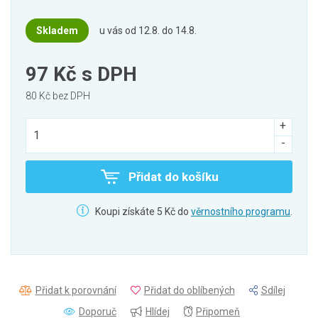
Skladem
u vás od 12.8. do 14.8.
97 Kč
s DPH
80 Kč bez DPH
Přidat do košíku
Koupi získáte 5 Kč do
věrnostního programu
.
Přidat k porovnání
Přidat do oblíbených
Sdílej
Doporuč
Hlídej
Připomeň