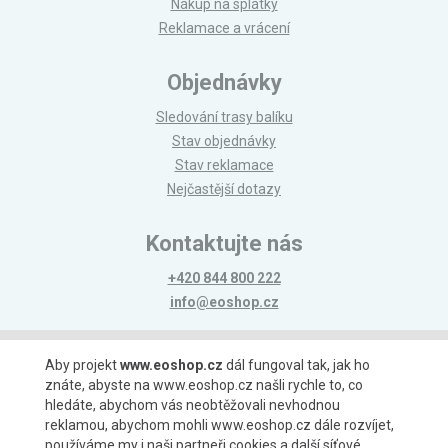
Nákup na splátky
Reklamace a vrácení
Objednávky
Sledování trasy balíku
Stav objednávky
Stav reklamace
Nejčastější dotazy
Kontaktujte nás
+420 844 800 222
info@eoshop.cz
Možnosti platby
Aby projekt
www.eoshop.cz
dál fungoval tak, jak ho
znáte, abyste na www.eoshop.cz našli rychle to, co
hledáte, abychom vás neobtěžovali nevhodnou
reklamou, abychom mohli www.eoshop.cz dále rozvíjet,
používáme my i naši partneři cookies a další síťové