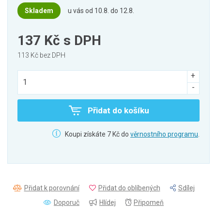
Skladem
u vás od 10.8. do 12.8.
137 Kč
s DPH
113 Kč bez DPH
Přidat do košíku
Koupi získáte 7 Kč do
věrnostního programu
.
Přidat k porovnání
Přidat do oblíbených
Sdílej
Doporuč
Hlídej
Připomeň