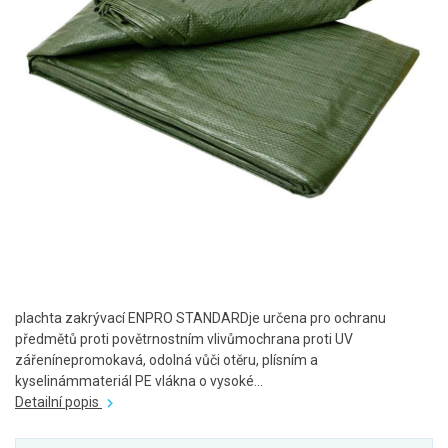
plachta zakrývací ENPRO STANDARDje určena pro ochranu
předmětů proti povětrnostním vlivůmochrana proti UV
zářenínepromokavá, odolná vůči otěru, plísním a
kyselinámmateriál PE vlákna o vysoké...
Detailní popis