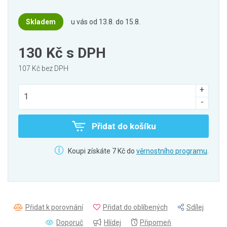
Skladem
u vás od 13.8. do 15.8.
130 Kč
s DPH
107 Kč bez DPH
Přidat do košíku
Koupi získáte 7 Kč do
věrnostního programu
.
Přidat k porovnání
Přidat do oblíbených
Sdílej
Doporuč
Hlídej
Připomeň