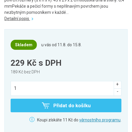
povrch.rozměry (š x h x v): 43 x 29 x 2 cmtloušťka dna a stěny: 0,4
mmPekáče a pečicí formy s nepřilnavým povrchem jsou
nezbytným pomocníkem v každé...
Detailní popis
Skladem
u vás od 11.8. do 15.8.
229 Kč
s DPH
189 Kč bez DPH
Přidat do košíku
Koupi získáte 11 Kč do
věrnostního programu
.