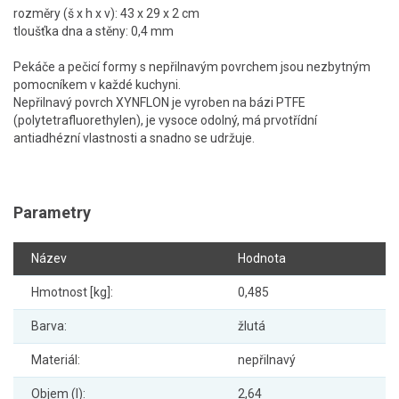
rozměry (š x h x v): 43 x 29 x 2 cm
tloušťka dna a stěny: 0,4 mm
Pekáče a pečicí formy s nepřilnavým povrchem jsou nezbytným
pomocníkem v každé kuchyni.
Nepřilnavý povrch XYNFLON je vyroben na bázi PTFE
(polytetrafluorethylen), je vysoce odolný, má prvotřídní
antiadhézní vlastnosti a snadno se udržuje.
Parametry
Název
Hodnota
Hmotnost [kg]:
0,485
Barva:
žlutá
Materiál:
nepřilnavý
Objem (l):
2,64