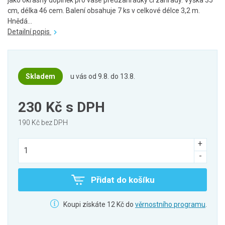
jako okrasný doplněk pro vaše předzahrádky či zahrady. Výška 35
cm, délka 46 cem. Balení obsahuje 7 ks v celkové délce 3,2 m.
Hnědá...
Detailní popis
Skladem
u vás od 9.8. do 13.8.
230 Kč
s DPH
190 Kč bez DPH
Přidat do košíku
Koupi získáte 12 Kč do
věrnostního programu
.