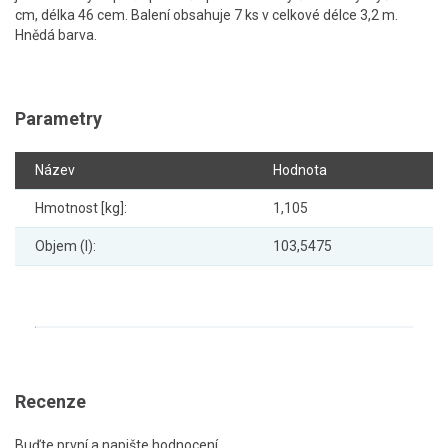
cm, délka 46 cem. Balení obsahuje 7 ks v celkové délce 3,2 m.
Hnědá barva.
Parametry
Název
Hodnota
Hmotnost [kg]:
1,105
Objem (l):
103,5475
Recenze
Buďte první a napište hodnocení