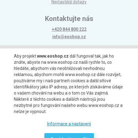
Nejčastější dotazy
Kontaktujte nás
+420 844 800 222
info@eoshop.cz
Možnosti platby
Aby projekt
www.eoshop.cz
dál fungoval tak, jak ho
znáte, abyste na www.eoshop.cz našli rychle to, co
hledáte, abychom vás neobtěžovali nevhodnou
reklamou, abychom mohli www.eoshop.cz dále rozvíjet,
používáme my i naši partneři cookies a další síťové
identifikátory jako IP adresy, ze kterých získáváme údaje
Možnosti dopravy
o vašem chování na webu a o tom co Vás zajímá.
Některé z těchto cookies a dalších nástrojů jsou
nezbytné pro fungování našeho webu www.eoshop.cz a
nelze je vypnout.
Partneři
Informace a nastavení