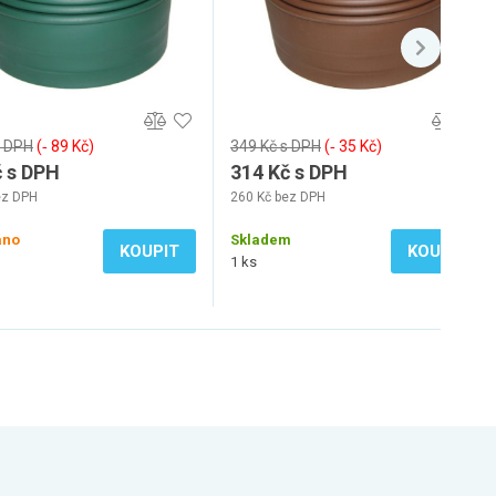
s DPH
(‐ 89 Kč)
349 Kč s DPH
(‐ 35 Kč)
č s DPH
314 Kč s DPH
ez DPH
260 Kč bez DPH
áno
Skladem
KOUPIT
KOUPIT
1 ks