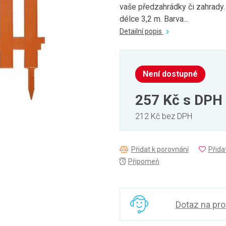
vaše předzahrádky či zahrady.
délce 3,2 m. Barva...
Detailní popis
Není dostupné
257 Kč
s DPH
212 Kč bez DPH
Přidat k porovnání
Přida
Připomeň
Dotaz na pr