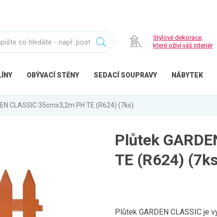
Stylové dekorace,
které oživí váš interiér
ÍNY
OBÝVACÍ
STĚNY
SEDACÍ
SOUPRAVY
NÁBYTEK
EN CLASSIC 35cmx3,2m PH TE (R624) (7ks)
Plůtek GARDE
TE (R624) (7ks
Plůtek GARDEN CLASSIC je vyr