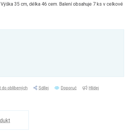
 Výška 35 cm, délka 46 cem. Balení obsahuje 7 ks v celkové
t do oblíbených
Sdílej
Doporuč
Hlídej
odukt