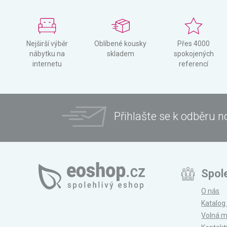
Nejširší výběr
Oblíbené kousky
Přes 4000
nábytku na
skladem
spokojených
internetu
referencí
Přihlašte se k odběru n
Spol
O nás
Katalog
Volná m