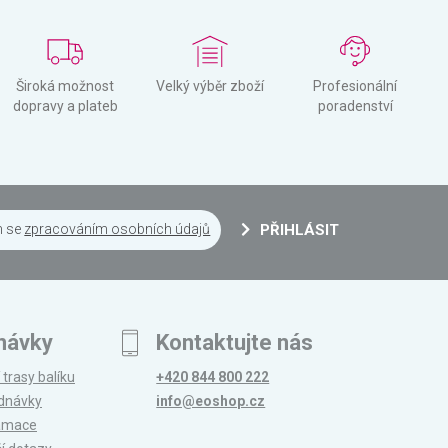
Široká možnost
Velký výběr zboží
Profesionální
dopravy a plateb
poradenství
m se
zpracováním osobních údajů
PŘIHLÁSIT
návky
Kontaktujte nás
 trasy balíku
+420 844 800 222
ednávky
info@eoshop.cz
lamace