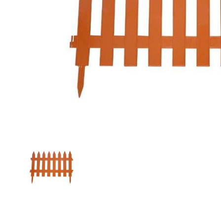
Zahrada
Balkon a terasa
Dílna
Auto-moto
Dekorace
Textil, koberce
Svítidla, žárovky
Trampolíny
Sedací vaky
Sport, outdoor
Všechny kategorie