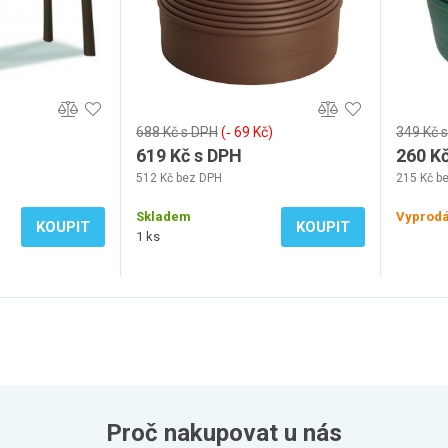
688 Kč s DPH
(‐ 69 Kč)
349 Kč 
619 Kč s DPH
260 K
512 Kč bez DPH
215 Kč b
Skladem
Vyprod
KOUPIT
KOUPIT
1 ks
Proč nakupovat u nás