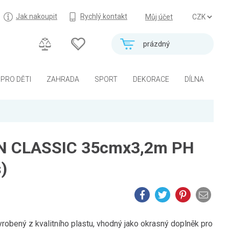
Jak nakoupit
Rychlý kontakt
Můj účet
prázdný
PRO DĚTI
ZAHRADA
SPORT
DEKORACE
DÍLNA
N CLASSIC 35cmx3,2m PH
)
obený z kvalitního plastu, vhodný jako okrasný doplněk pro