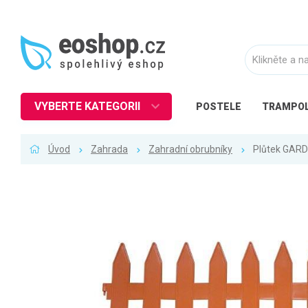
VYBERTE KATEGORII
POSTELE
TRAMPOL
Nábytek
Úvod
Zahrada
Zahradní obrubníky
Plůtek GARD
Kuchyně
Ložnice
Obývací pokoj
Dětské zboží
Předsíň a chodba
Pracovna a kancelář
Koupelna