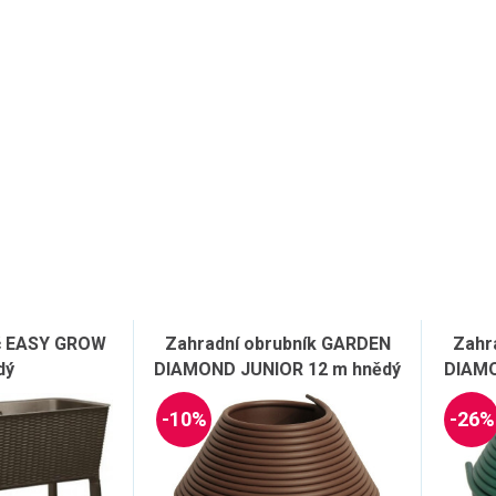
č EASY GROW
Zahradní obrubník GARDEN
Zahr
dý
DIAMOND JUNIOR 12 m hnědý
DIAMO
-10%
-26%