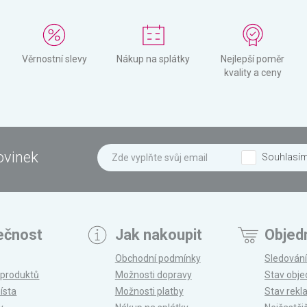
Věrnostní slevy
Nákup na splátky
Nejlepší poměr
kvality a ceny
ovinek
Souhlasí
ečnost
Jak nakoupit
Objed
Obchodní podmínky
Sledování
 produktů
Možnosti dopravy
Stav obj
ísta
Možnosti platby
Stav rek