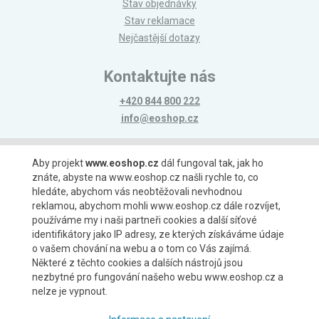
Stav objednávky
Stav reklamace
Nejčastější dotazy
Kontaktujte nás
+420 844 800 222
info@eoshop.cz
Možnosti platby
Aby projekt
www.eoshop.cz
dál fungoval tak, jak ho
znáte, abyste na www.eoshop.cz našli rychle to, co
hledáte, abychom vás neobtěžovali nevhodnou
reklamou, abychom mohli www.eoshop.cz dále rozvíjet,
používáme my i naši partneři cookies a další síťové
identifikátory jako IP adresy, ze kterých získáváme údaje
Možnosti dopravy
o vašem chování na webu a o tom co Vás zajímá.
Některé z těchto cookies a dalších nástrojů jsou
nezbytné pro fungování našeho webu www.eoshop.cz a
nelze je vypnout.
Partneři