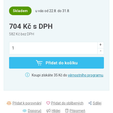
Skladem
u vás od 22.8. do 31.8.
704 Kč
s DPH
582 Kč bez DPH
Přidat do košíku
Koupi získáte 35 Kč do
věrnostního programu
.
Přidat k porovnání
Přidat do oblíbených
Sdílej
Doporuč
Hlídej
Připomeň