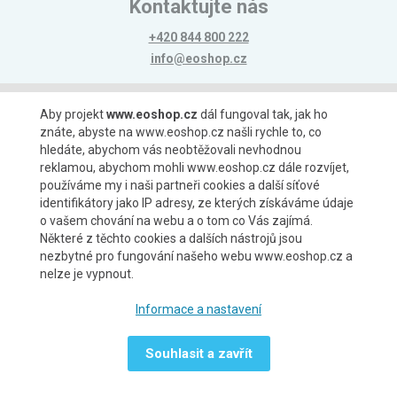
Kontaktujte nás
+420 844 800 222
info@eoshop.cz
Možnosti platby
Aby projekt
www.eoshop.cz
dál fungoval tak, jak ho
znáte, abyste na www.eoshop.cz našli rychle to, co
hledáte, abychom vás neobtěžovali nevhodnou
reklamou, abychom mohli www.eoshop.cz dále rozvíjet,
používáme my i naši partneři cookies a další síťové
identifikátory jako IP adresy, ze kterých získáváme údaje
Možnosti dopravy
o vašem chování na webu a o tom co Vás zajímá.
Některé z těchto cookies a dalších nástrojů jsou
nezbytné pro fungování našeho webu www.eoshop.cz a
nelze je vypnout.
Partneři
Informace a nastavení
Souhlasit a zavřít