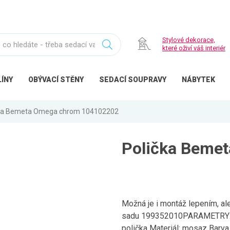
Stylové dekorace,
které oživí váš interiér
ÍNY
OBÝVACÍ
STĚNY
SEDACÍ
SOUPRAVY
NÁBYTEK
čka Bemeta Omega chrom 104102202
Polička Beme
Možná je i montáž lepením, ale
sadu 199352010PARAMETRY:Bal
polička Materiál: mosaz Barva 