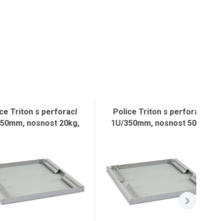
ce Triton s perforací
Police Triton s perforací
50mm, nosnost 20kg,
1U/350mm, nosnost 50kg,
šedá
šedá