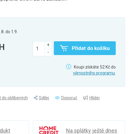
.8. do 1.9.
PH
Přidat do košíku
Koupi získáte 52 Kč do
věrnostního programu
.
t do oblíbených
Sdílej
Doporuč
Hlídej
odukt
Na splátky ještě dnes