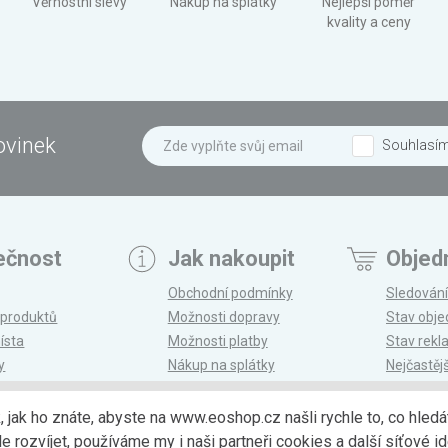
Věrnostní slevy
Nákup na splátky
Nejlepší poměr
kvality a ceny
ovinek
Souhlasí
ečnost
Jak nakoupit
Objed
Obchodní podmínky
Sledování
 produktů
Možnosti dopravy
Stav obj
ísta
Možnosti platby
Stav rek
y
Nákup na splátky
Nejčastěj
n
Reklamace a vrácení
k, jak ho znáte, abyste na www.eoshop.cz našli rychle to, co hl
ozvíjet, používáme my i naši partneři cookies a další síťové ide