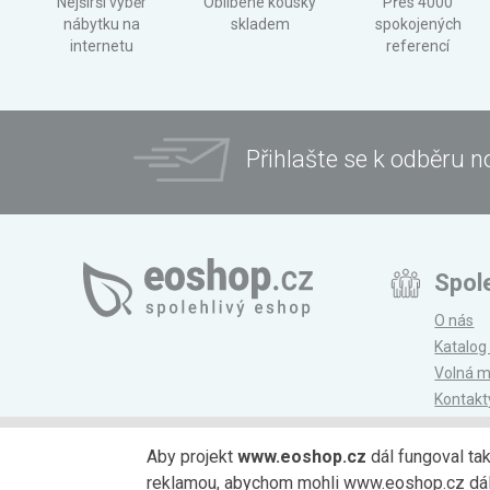
Nejširší výběr
Oblíbené kousky
Přes 4000
nábytku na
skladem
spokojených
internetu
referencí
Přihlašte se k odběru n
Spol
O nás
Katalog
Volná m
Kontakt
Magazí
Aby projekt
www.eoshop.cz
dál fungoval ta
reklamou, abychom mohli www.eoshop.cz dále r