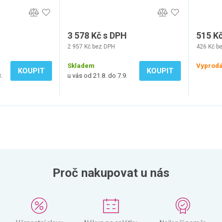
3 578 Kč s DPH
515 K
2 957 Kč bez DPH
426 Kč b
Skladem
Vyprod
KOUPIT
KOUPIT
.
u vás od 21.8. do 7.9.
Proč nakupovat u nás