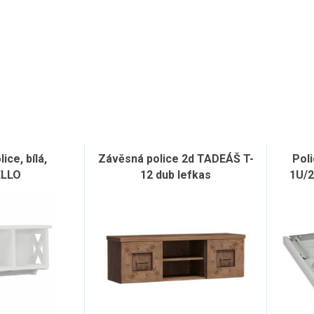
ice, bílá,
Závěsná police 2d TADEÁŠ T-
Poli
ELLO
12 dub lefkas
1U/2