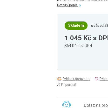
Detailní popis
Skladem
u vás od 23
1 045 Kč
s D
864 Kč bez DPH
Přidat k porovnání
Přida
Připomeň
Dotaz na pr