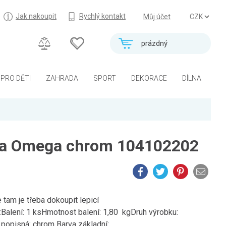
Jak nakoupit
Rychlý kontakt
Můj účet
prázdný
PRO DĚTI
ZAHRADA
SPORT
DEKORACE
DÍLNA
ta Omega chrom 104102202
 tam je třeba dokoupit lepicí
ení: 1 ksHmotnost balení: 1,80 kgDruh výrobku:
popisná: chrom Barva základní:...