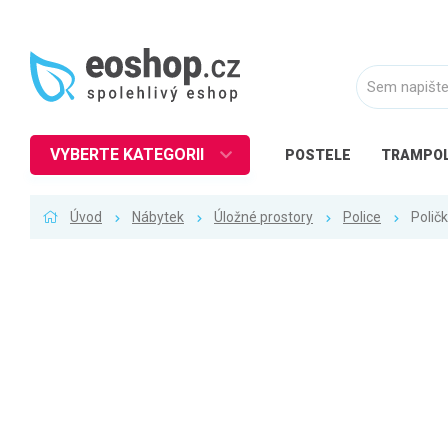
VYBERTE KATEGORII
POSTELE
TRAMPOL
Nábytek
Úvod
Nábytek
Úložné prostory
Police
Poli
Kuchyně
Ložnice
Obývací pokoj
Dětské zboží
Předsíň a chodba
Pracovna a kancelář
Koupelna