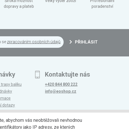
Široká možnost
Velký výběr zboží
Profesionální
dopravy a plateb
poradenství
m se
zpracováním osobních údajů
PŘIHLÁSIT
návky
Kontaktujte nás
 trasy balíku
+420 844 800 222
ednávky
info@eoshop.cz
lamace
ší dotazy
edáte, abychom vás neobtěžovali nevhodnou
ntifikátory jako IP adresy, ze kterých