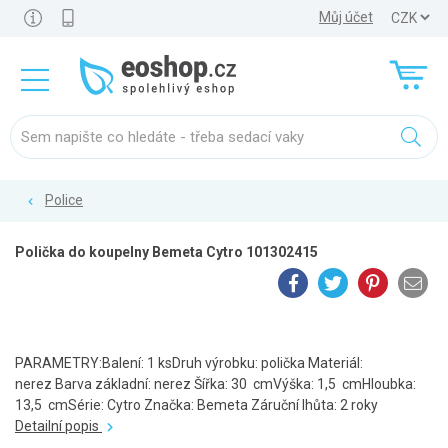
Můj účet
Police
Polička do koupelny Bemeta Cytro 101302415
PARAMETRY:Balení: 1 ksDruh výrobku: polička Materiál:
nerez Barva základní: nerez Šířka: 30 cmVýška: 1,5 cmHloubka:
13,5 cmSérie: Cytro Značka: Bemeta Záruční lhůta: 2 roky
Detailní popis