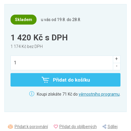
Skladem
u vás od 19.8. do 28.8.
1 420 Kč
s DPH
1 174 Kč bez DPH
Přidat do košíku
Koupi získáte 71 Kč do
věrnostního programu
.
Přidat k porovnání
Přidat do oblíbených
Sdílej