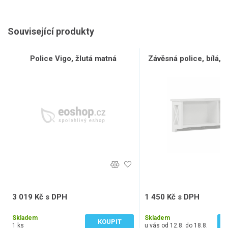
Související produkty
Police Vigo, žlutá matná
Závěsná police, bílá
3 019 Kč s DPH
1 450 Kč s DPH
2 495 Kč bez DPH
1 198 Kč bez DPH
Skladem
Skladem
KOUPIT
1 ks
u vás od 12.8. do 18.8.