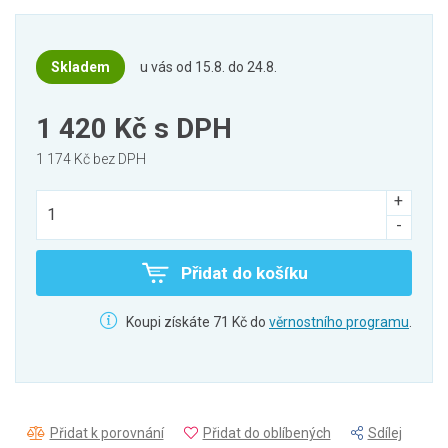
Skladem
u vás od 15.8. do 24.8.
1 420 Kč
s DPH
1 174 Kč bez DPH
Přidat do košíku
Koupi získáte 71 Kč do
věrnostního programu
.
Přidat k porovnání
Přidat do oblíbených
Sdílej