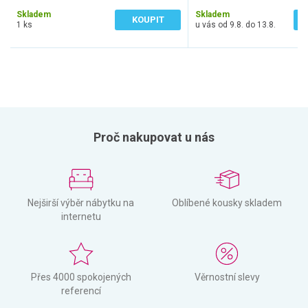
1 984 Kč bez DPH
5 746 Kč bez DPH
Skladem
Skladem
KOUPIT
1 ks
u vás od 9.8. do 13.8.
Proč nakupovat u nás
Nejširší výběr nábytku na
Oblíbené kousky skladem
internetu
Přes 4000 spokojených
Věrnostní slevy
referencí