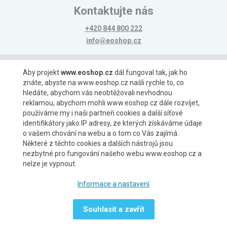
Kontaktujte nás
+420 844 800 222
info@eoshop.cz
Možnosti platby
Aby projekt
www.eoshop.cz
dál fungoval tak, jak ho
znáte, abyste na www.eoshop.cz našli rychle to, co
hledáte, abychom vás neobtěžovali nevhodnou
reklamou, abychom mohli www.eoshop.cz dále rozvíjet,
používáme my i naši partneři cookies a další síťové
identifikátory jako IP adresy, ze kterých získáváme údaje
Možnosti dopravy
o vašem chování na webu a o tom co Vás zajímá.
Některé z těchto cookies a dalších nástrojů jsou
nezbytné pro fungování našeho webu www.eoshop.cz a
nelze je vypnout.
Partneři
Informace a nastavení
Souhlasit a zavřít