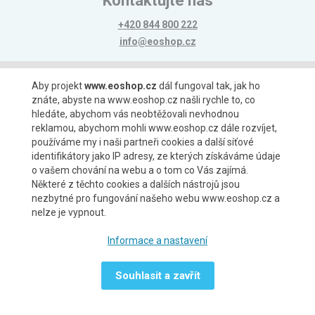
Kontaktujte nás
+420 844 800 222
info@eoshop.cz
Možnosti platby
Aby projekt
www.eoshop.cz
dál fungoval tak, jak ho
znáte, abyste na www.eoshop.cz našli rychle to, co
hledáte, abychom vás neobtěžovali nevhodnou
reklamou, abychom mohli www.eoshop.cz dále rozvíjet,
používáme my i naši partneři cookies a další síťové
identifikátory jako IP adresy, ze kterých získáváme údaje
Možnosti dopravy
o vašem chování na webu a o tom co Vás zajímá.
Některé z těchto cookies a dalších nástrojů jsou
nezbytné pro fungování našeho webu www.eoshop.cz a
nelze je vypnout.
Partneři
Informace a nastavení
Souhlasit a zavřít