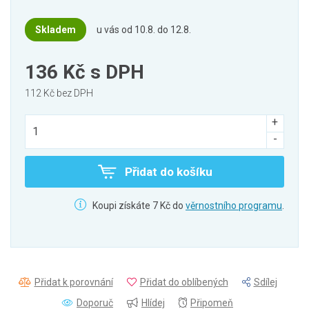
Skladem
u vás od 10.8. do 12.8.
136 Kč
s DPH
112 Kč bez DPH
Přidat do košíku
Koupi získáte 7 Kč do
věrnostního programu
.
Přidat k porovnání
Přidat do oblíbených
Sdílej
Doporuč
Hlídej
Připomeň