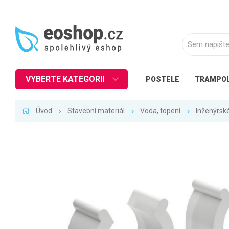
VYBERTE KATEGORII
POSTELE
TRAMPOL
Nábytek
Úvod
Stavební materiál
Voda, topení
Inženýrské
Kuchyně
Ložnice
Obývací pokoj
Dětské zboží
Předsíň a chodba
Pracovna a kancelář
Koupelna