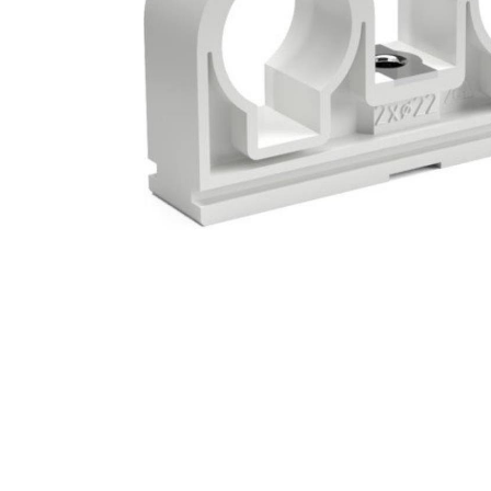
Zahrada
Balkon a terasa
Dílna
Auto-moto
Dekorace
Textil, koberce
Svítidla, žárovky
Trampolíny
Sedací vaky
Sport, outdoor
Všechny kategorie