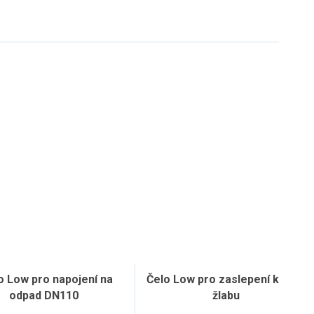
o Low pro napojení na
Čelo Low pro zaslepení konce
odpad DN110
žlabu