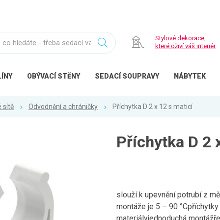
Stylové dekorace,
které oživí váš interiér
ÍNY
OBÝVACÍ
STĚNY
SEDACÍ
SOUPRAVY
NÁBYTEK
 sítě
Odvodnění a chráničky
Příchytka D 2 x 12 s maticí
Příchytka D 2 
slouží k upevnění potrubí z m
montáže je 5 – 90 °Cpříchytky
materiályjednoduchá montážřeš