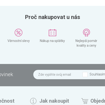
Proč nakupovat u nás
Věrnostní slevy
Nákup na splátky
Nejlepší poměr
kvality a ceny
ovinek
Souhlasí
ečnost
Jak nakoupit
Objed