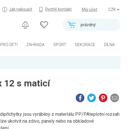
Jak nakoupit
Rychlý kontakt
Můj účet
prázdný
PRO DĚTI
ZAHRADA
SPORT
DEKORACE
DÍLNA
x 12 s maticí
ědipříchytky jsou vyráběny z materIálu PP/PAteplotní rozsah
 lze ukotvit na zdivo, panely nebo na obkladové
ení...