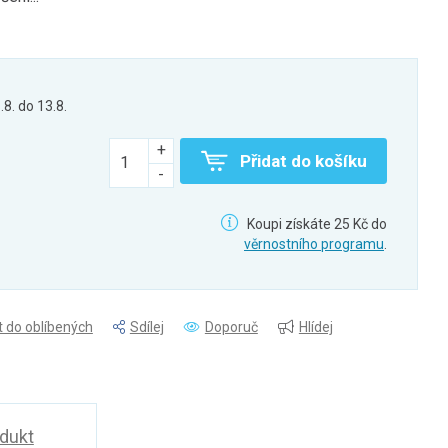
.8. do 13.8.
Přidat do košíku
Koupi získáte 25 Kč do
věrnostního programu
.
t do oblíbených
Sdílej
Doporuč
Hlídej
odukt