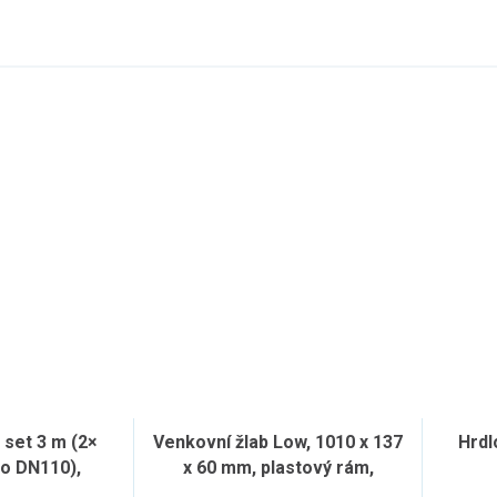
set 3 m (2×
Venkovní žlab Low, 1010 x 137
Hrdl
lo DN110),
x 60 mm, plastový rám,
ý rošt
pozinkovaný rošt "C