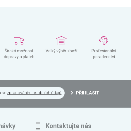
Široká možnost
Velký výběr zboží
Profesionální
dopravy a plateb
poradenství
m se
zpracováním osobních údajů
PŘIHLÁSIT
návky
Kontaktujte nás