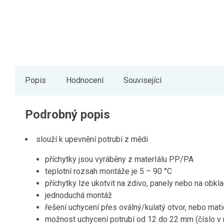
Popis
Hodnocení
Související
Podrobný popis
slouží k upevnění potrubí z mědi
příchytky jsou vyráběny z materIálu PP/PA
teplotní rozsah montáže je 5 – 90 °C
příchytky lze ukotvit na zdivo, panely nebo na obkl
jednoduchá montáž
řešení uchycení přes oválný/kulatý otvor, nebo mat
možnost uchycení potrubí od 12 do 22 mm (číslo v 