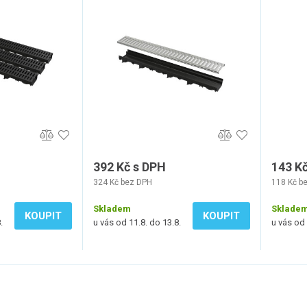
392 Kč s DPH
143 K
324 Kč bez DPH
118 Kč b
Skladem
Sklade
KOUPIT
KOUPIT
.
u vás od 11.8. do 13.8.
u vás od 