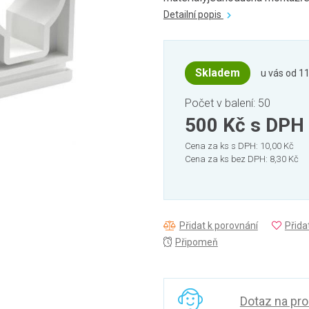
Detailní popis
Skladem
u vás od 11
Počet v balení: 50
500 Kč
s DPH
Cena za ks s DPH: 10,00 Kč
Cena za ks bez DPH: 8,30 Kč
Přidat k porovnání
Přida
Připomeň
Dotaz na pr