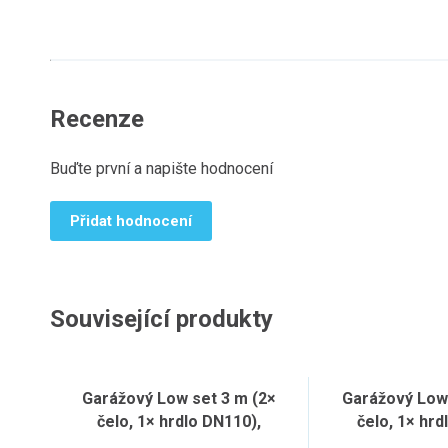
Recenze
Buďte první a napište hodnocení
Přidat hodnocení
Související produkty
Garážový Low set 3 m (2×
Garážový Low 
čelo, 1× hrdlo DN110),
čelo, 1× hrd
pozinkovaný rošt
plastov