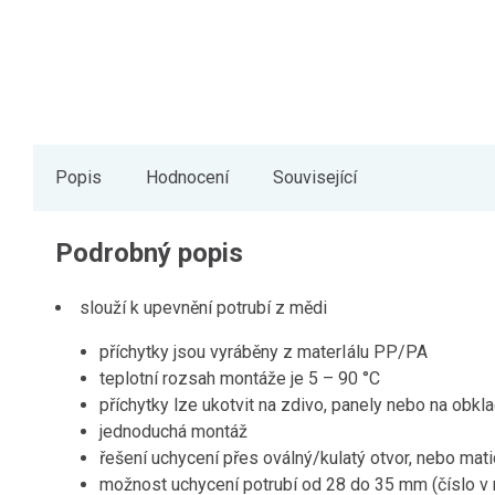
Popis
Hodnocení
Související
Podrobný popis
slouží k upevnění potrubí z mědi
příchytky jsou vyráběny z materIálu PP/PA
teplotní rozsah montáže je 5 – 90 °C
příchytky lze ukotvit na zdivo, panely nebo na obkl
jednoduchá montáž
řešení uchycení přes oválný/kulatý otvor, nebo mat
možnost uchycení potrubí od 28 do 35 mm (číslo v 