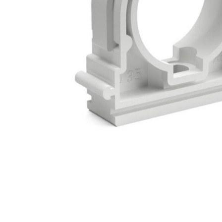
Zahrada
Balkon a terasa
Dílna
Auto-moto
Dekorace
Textil, koberce
Svítidla, žárovky
Trampolíny
Sedací vaky
Sport, outdoor
Všechny kategorie