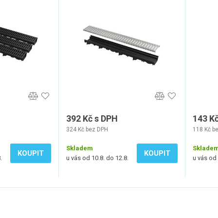
392 Kč s DPH
143 K
324 Kč bez DPH
118 Kč b
Skladem
Sklade
KOUPIT
KOUPIT
.
u vás od 10.8. do 12.8.
u vás od 