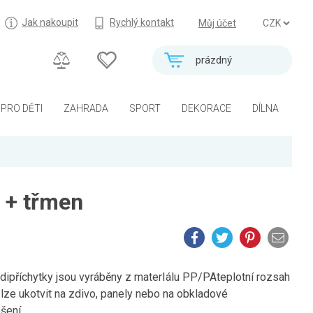
Jak nakoupit
Rychlý kontakt
Můj účet
prázdný
PRO DĚTI
ZAHRADA
SPORT
DEKORACE
DÍLNA
 + třmen
ědipříchytky jsou vyráběny z materIálu PP/PAteplotní rozsah
 lze ukotvit na zdivo, panely nebo na obkladové
ení...