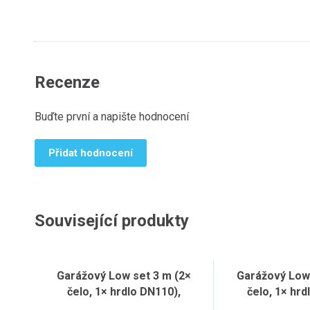
Recenze
Buďte první a napište hodnocení
Přidat hodnocení
Související produkty
Garážový Low set 3 m (2×
Garážový Low 
čelo, 1× hrdlo DN110),
čelo, 1× hrd
pozinkovaný rošt
plastov