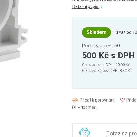
Detailní popis
Skladem
u vás od 10
Počet v balení: 50
500 Kč
s DPH
Cena za ks s DPH: 10,00 Kč
Cena za ks bez DPH: 8,30 Kč
Přidat k porovnání
Přida
Připomeň
Dotaz na pr