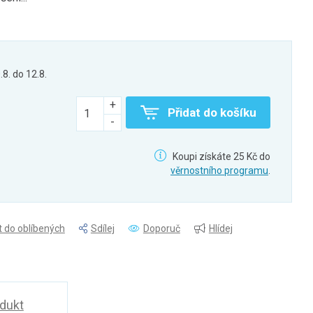
.8. do 12.8.
Přidat do košíku
Koupi získáte 25 Kč do
věrnostního programu
.
t do oblíbených
Sdílej
Doporuč
Hlídej
odukt