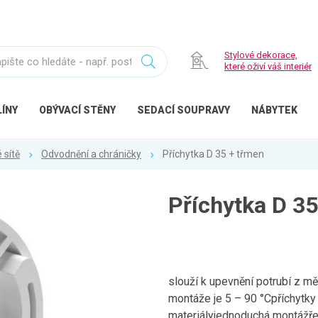
Stylové dekorace,
které oživí váš interiér
ÍNY
OBÝVACÍ
STĚNY
SEDACÍ
SOUPRAVY
NÁBYTEK
 sítě
Odvodnění a chráničky
Příchytka D 35 + třmen
Příchytka D 35
slouží k upevnění potrubí z m
montáže je 5 – 90 °Cpříchytky
materiályjednoduchá montážřeš