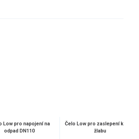
o Low pro napojení na
Čelo Low pro zaslepení konce
odpad DN110
žlabu