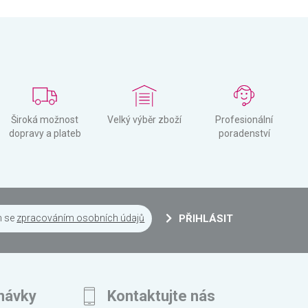
Široká možnost
Velký výběr zboží
Profesionální
dopravy a plateb
poradenství
m se
zpracováním osobních údajů
PŘIHLÁSIT
návky
Kontaktujte nás