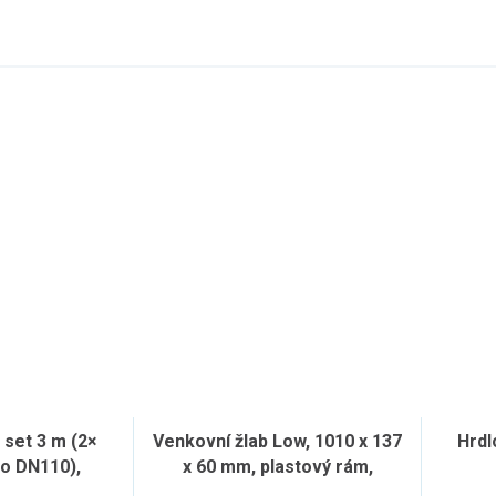
set 3 m (2×
Venkovní žlab Low, 1010 x 137
Hrdl
lo DN110),
x 60 mm, plastový rám,
ý rošt
pozinkovaný rošt "C