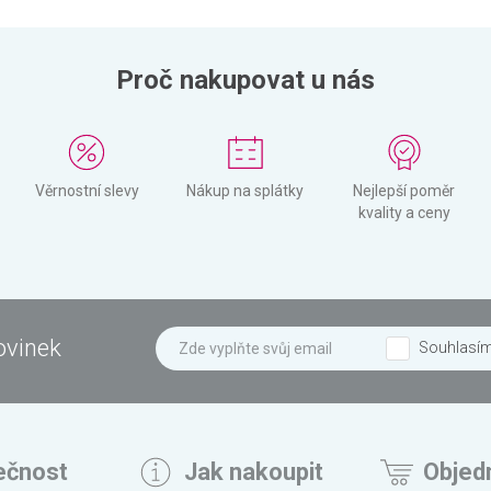
Proč nakupovat u nás
Věrnostní slevy
Nákup na splátky
Nejlepší poměr
kvality a ceny
ovinek
Souhlasí
ečnost
Jak nakoupit
Objed