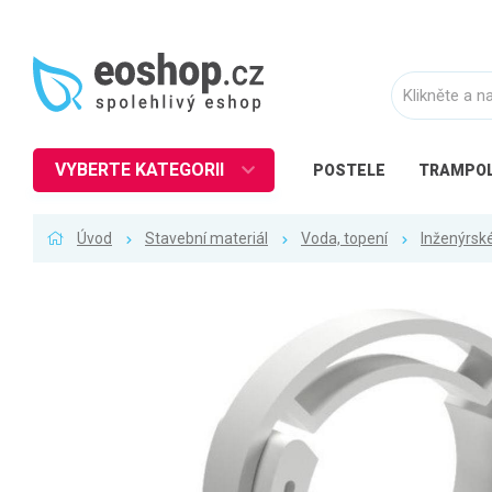
VYBERTE KATEGORII
POSTELE
TRAMPOL
Nábytek
Úvod
Stavební materiál
Voda, topení
Inženýrské
Kuchyně
Ložnice
Obývací pokoj
Dětské zboží
Předsíň a chodba
Pracovna a kancelář
Koupelna