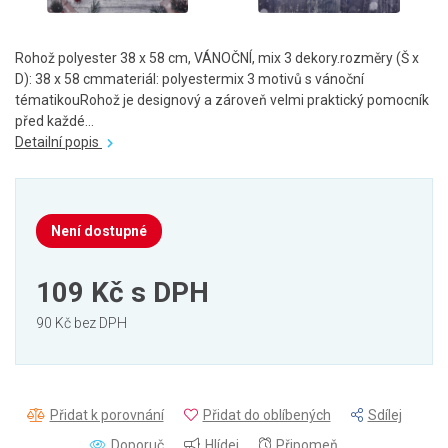
Rohož polyester 38 x 58 cm, VÁNOČNÍ, mix 3 dekory.rozměry (Š x
D): 38 x 58 cmmateriál: polyestermix 3 motivů s vánoční
tématikouRohož je designový a zároveň velmi praktický pomocník
před každé...
Detailní popis
Není dostupné
109 Kč
s DPH
90 Kč bez DPH
Přidat k porovnání
Přidat do oblíbených
Sdílej
Doporuč
Hlídej
Připomeň