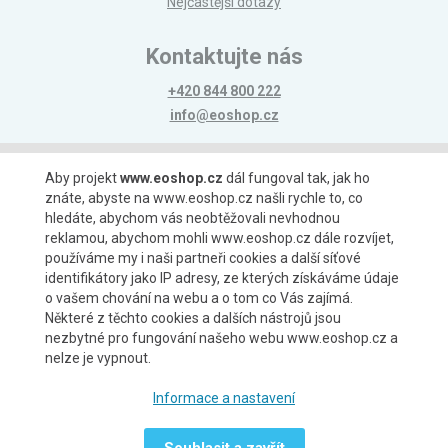
Nejčastější dotazy
Kontaktujte nás
+420 844 800 222
info@eoshop.cz
Možnosti platby
Aby projekt
www.eoshop.cz
dál fungoval tak, jak ho
znáte, abyste na www.eoshop.cz našli rychle to, co
hledáte, abychom vás neobtěžovali nevhodnou
reklamou, abychom mohli www.eoshop.cz dále rozvíjet,
používáme my i naši partneři cookies a další síťové
identifikátory jako IP adresy, ze kterých získáváme údaje
Možnosti dopravy
o vašem chování na webu a o tom co Vás zajímá.
Některé z těchto cookies a dalších nástrojů jsou
nezbytné pro fungování našeho webu www.eoshop.cz a
nelze je vypnout.
Partneři
Informace a nastavení