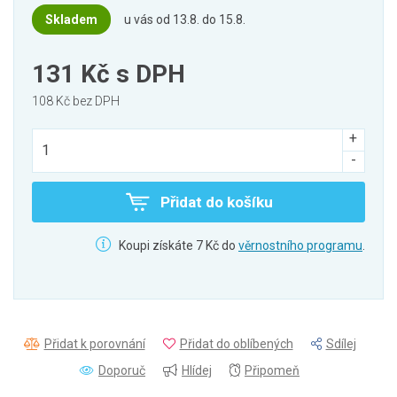
Skladem
u vás od 13.8. do 15.8.
131 Kč
s DPH
108 Kč bez DPH
Přidat do košíku
Koupi získáte 7 Kč do
věrnostního programu
.
Přidat k porovnání
Přidat do oblíbených
Sdílej
Doporuč
Hlídej
Připomeň