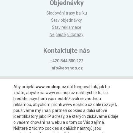
Objednávky
Sledování trasy balíku
Stav objednávky
Stav reklamace
Nejčastější dotazy
Kontaktujte nás
+420 844 800 222
info@eoshop.cz
Možnosti platby
Aby projekt
www.eoshop.cz
dál fungoval tak, jak ho
znáte, abyste na www.eoshop.cz našli rychle to, co
hledáte, abychom vás neobtěžovali nevhodnou
reklamou, abychom mohli www.eoshop.cz dále rozvíjet,
používáme my i naši partneři cookies a další síťové
identifikátory jako IP adresy, ze kterých získáváme údaje
Možnosti dopravy
o vašem chování na webu a o tom co Vás zajímá.
Některé z těchto cookies a dalších nástrojů jsou