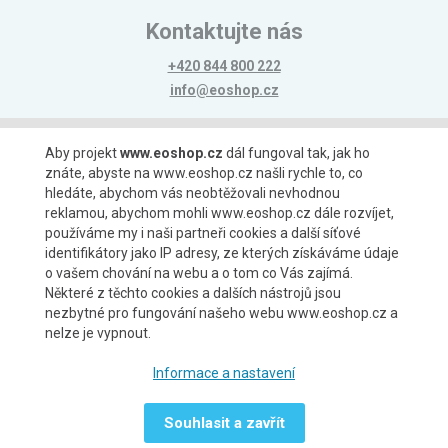
Kontaktujte nás
+420 844 800 222
info@eoshop.cz
Možnosti platby
Aby projekt
www.eoshop.cz
dál fungoval tak, jak ho
znáte, abyste na www.eoshop.cz našli rychle to, co
hledáte, abychom vás neobtěžovali nevhodnou
reklamou, abychom mohli www.eoshop.cz dále rozvíjet,
používáme my i naši partneři cookies a další síťové
identifikátory jako IP adresy, ze kterých získáváme údaje
Možnosti dopravy
o vašem chování na webu a o tom co Vás zajímá.
Některé z těchto cookies a dalších nástrojů jsou
nezbytné pro fungování našeho webu www.eoshop.cz a
nelze je vypnout.
Partneři
Informace a nastavení
Souhlasit a zavřít