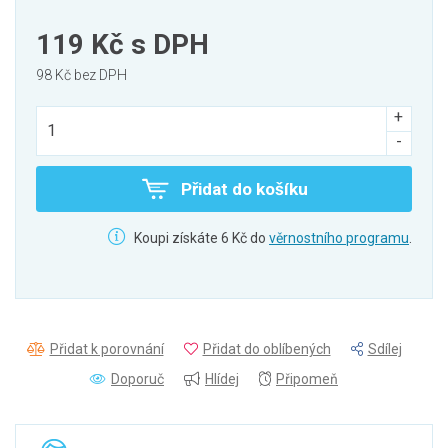
119 Kč
s DPH
98 Kč bez DPH
Přidat do košíku
Koupi získáte 6 Kč do
věrnostního programu
.
Přidat k porovnání
Přidat do oblíbených
Sdílej
Doporuč
Hlídej
Připomeň