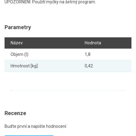
UPOZORNĚNÍ: Použití myčky na šetrný program.
Parametry
Název
Hodnota
Objem (l):
1,8
Hmotnost [kg]:
0,42
Recenze
Buďte první a napište hodnocení