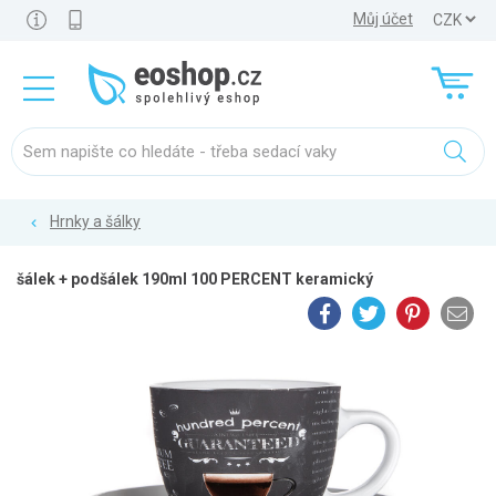
Můj účet
Hrnky a šálky
šálek + podšálek 190ml 100 PERCENT keramický