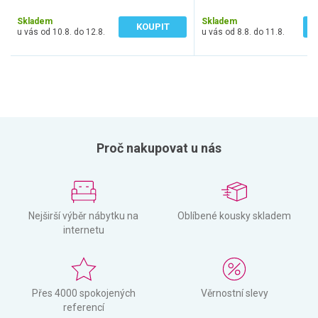
165 Kč bez DPH
70 Kč bez DPH
Skladem
Skladem
KOUPIT
u vás od 10.8. do 12.8.
u vás od 8.8. do 11.8.
Proč nakupovat u nás
Nejširší výběr nábytku na
Oblíbené kousky skladem
internetu
Přes 4000 spokojených
Věrnostní slevy
referencí