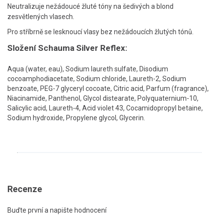
Neutralizuje nežádoucé žluté tóny na šedivých a blond
zesvětlených vlasech.
Pro stříbrně se lesknoucí vlasy bez nežádoucích žlutých tónů.
Složení Schauma Silver Reflex:
Aqua (water, eau), Sodium laureth sulfate, Disodium
cocoamphodiacetate, Sodium chloride, Laureth-2, Sodium
benzoate, PEG-7 glyceryl cocoate, Citric acid, Parfum (fragrance),
Niacinamide, Panthenol, Glycol distearate, Polyquaternium-10,
Salicylic acid, Laureth-4, Acid violet 43, Cocamidopropyl betaine,
Sodium hydroxide, Propylene glycol, Glycerin.
Recenze
Buďte první a napište hodnocení