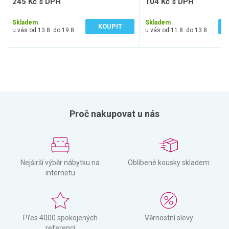
245 Kč s DPH
104 Kč s DPH
203 Kč bez DPH
86 Kč bez DPH
Skladem
Skladem
KOUPIT
u vás od 13.8. do 19.8.
u vás od 11.8. do 13.8.
Proč nakupovat u nás
Nejširší výběr nábytku na
Oblíbené kousky skladem
internetu
Přes 4000 spokojených
Věrnostní slevy
referencí