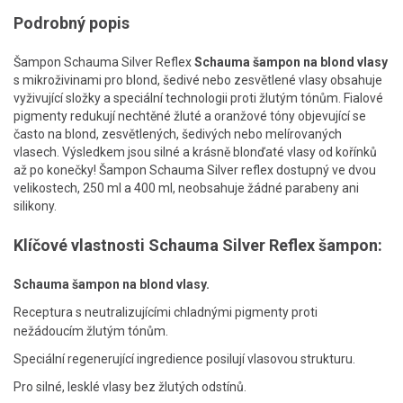
Podrobný popis
Šampon Schauma Silver Reflex
Schauma šampon na blond vlasy
s mikroživinami pro blond, šedivé nebo zesvětlené vlasy obsahuje
vyživující složky a speciální technologii proti žlutým tónům. Fialové
pigmenty redukují nechtěné žluté a oranžové tóny objevující se
často na blond, zesvětlených, šedivých nebo melírovaných
vlasech. Výsledkem jsou silné a krásně blonďaté vlasy od kořínků
až po konečky! Šampon Schauma Silver reflex dostupný ve dvou
velikostech, 250 ml a 400 ml, neobsahuje žádné parabeny ani
silikony.
Klíčové vlastnosti Schauma Silver Reflex šampon:
Schauma šampon na blond vlasy.
Receptura s neutralizujícími chladnými pigmenty proti
nežádoucím žlutým tónům.
Speciální regenerující ingredience posilují vlasovou strukturu.
Pro silné, lesklé vlasy bez žlutých odstínů.