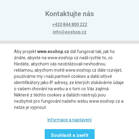
Kontaktujte nás
+420 844 800 222
info@eoshop.cz
Možnosti platby
Aby projekt
www.eoshop.cz
dál fungoval tak, jak ho
znáte, abyste na www.eoshop.cz našli rychle to, co
hledáte, abychom vás neobtěžovali nevhodnou
reklamou, abychom mohli www.eoshop.cz dále rozvíjet,
používáme my i naši partneři cookies a další síťové
identifikátory jako IP adresy, ze kterých získáváme údaje
Možnosti dopravy
o vašem chování na webu a o tom co Vás zajímá.
Některé z těchto cookies a dalších nástrojů jsou
nezbytné pro fungování našeho webu www.eoshop.cz a
nelze je vypnout.
Partneři
Informace a nastavení
Souhlasit a zavřít