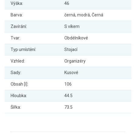
Výška:
46
Barva:
černá, modrá, Černá
Zavírání:
S víkem
Tvar:
Obdélníkové
Typ umístění:
Stojací
Vzhled:
Organizéry
Sady:
Kusové
Obsah [l]:
106
Hloubka:
44.5
Šířka:
73.5