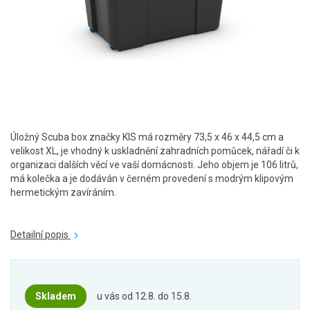
Úložný Scuba box značky KIS má rozměry 73,5 x 46 x 44,5 cm a
velikost XL, je vhodný k uskladnění zahradních pomůcek, nářadí či k
organizaci dalších věcí ve vaší domácnosti. Jeho objem je 106 litrů,
má kolečka a je dodáván v černém provedení s modrým klipovým
hermetickým zavíráním.
Detailní popis
Skladem
u vás od 12.8. do 15.8.