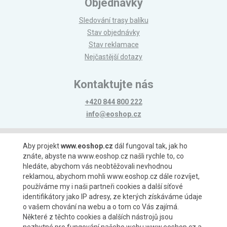
Objednávky
Sledování trasy balíku
Stav objednávky
Stav reklamace
Nejčastější dotazy
Kontaktujte nás
+420 844 800 222
info@eoshop.cz
Možnosti platby
Aby projekt
www.eoshop.cz
dál fungoval tak, jak ho
znáte, abyste na www.eoshop.cz našli rychle to, co
hledáte, abychom vás neobtěžovali nevhodnou
reklamou, abychom mohli www.eoshop.cz dále rozvíjet,
používáme my i naši partneři cookies a další síťové
identifikátory jako IP adresy, ze kterých získáváme údaje
Možnosti dopravy
o vašem chování na webu a o tom co Vás zajímá.
Některé z těchto cookies a dalších nástrojů jsou