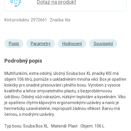
Dotaz na produkt
Kód produktu: 2972661 Značka: Kis
Popis
Parametry
Hodnocení
Související
Podrobný popis
Multifunkční, extra odolný, úložný Scuba box XL značky KIS má
objem 106 litrů, pomůže s uskladněním mnoha věcí. Box je opatřen
kolečky pro snadné přesouvání i plného boxu. Vyroben z vysoce
kvalitního a lehce omyvatelného plastu, s bezproblémovou
údržbou. Odolný vůči nárazům, nízkým teplotám a kyselinám. Víko
je opatřeno čtyřmi klipovými ergonomickými uzávěry a navíc je
hermeticky uzaviíratelné, nepropustí žádnou vlhkost. Barvu má
černou, s modrými uzávěry.
Typ boxu: Scuba Box XL
Materiál: Plast
Objem: 106 L