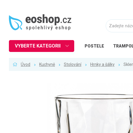
VYBERTE KATEGORII
POSTELE
TRAMPOL
Nábytek
Úvod
Kuchyně
Stolování
Hrnky a šálky
Skle
Kuchyně
Ložnice
Obývací pokoj
Dětské zboží
Předsíň a chodba
Pracovna a kancelář
Koupelna