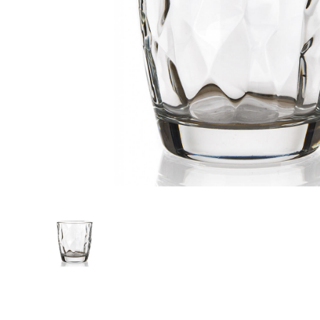
Zahrada
Balkon a terasa
Dílna
Auto-moto
Dekorace
Textil, koberce
Svítidla, žárovky
Trampolíny
Sedací vaky
Sport, outdoor
Všechny kategorie