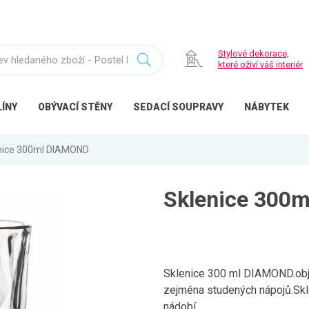
Stylové dekorace,
které oživí váš interiér
ÍNY
OBÝVACÍ
STĚNY
SEDACÍ
SOUPRAVY
NÁBYTEK
nice 300ml DIAMOND
Sklenice 300
Sklenice 300 ml DIAMOND.obj
zejména studených nápojů.Skle
nádobí.