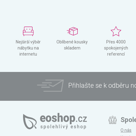
Nejširší výběr
Oblíbené kousky
Přes 4000
nábytku na
skladem
spokojených
internetu
referencí
Přihlašte se k odběru n
Spol
O nás