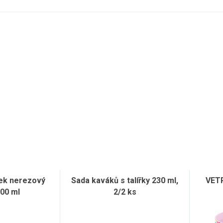
k nerezový
Sada kaváků s talířky 230 ml,
VET
00 ml
2/2 ks