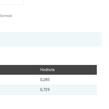
Bormioli
Hodnota
0,285
0,729