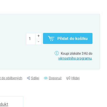
Přidat do košíku
Koupi získáte 3 Kč do
věrnostního programu
.
t do oblíbených
Sdílej
Doporuč
Hlídej
odukt