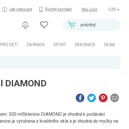
Jak nakoupit
Rychlý kontakt
Můj účet
prázdný
PRO DĚTI
ZAHRADA
SPORT
DEKORACE
DÍLNA
ml DIAMOND
em: 300 mlSklenice DIAMOND je vhodná k podávání
nice je vyrobena z kvalitního skla a je vhodná do myčky na