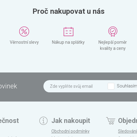
Proč nakupovat u nás
Věrnostní slevy
Nákup na splátky
Nejlepší poměr
kvality a ceny
ovinek
Souhlasí
ečnost
Jak nakoupit
Objed
Obchodní podmínky
Sledování