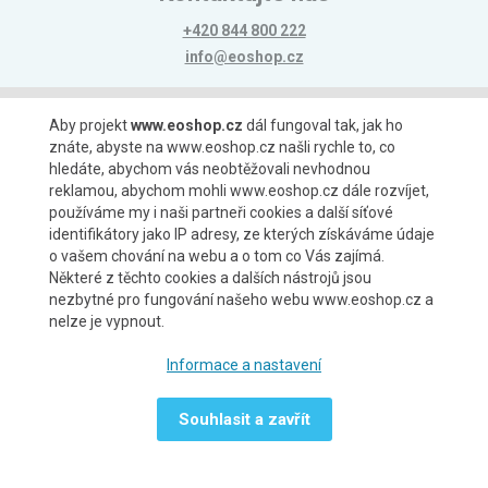
+420 844 800 222
info@eoshop.cz
Možnosti platby
Aby projekt
www.eoshop.cz
dál fungoval tak, jak ho
znáte, abyste na www.eoshop.cz našli rychle to, co
hledáte, abychom vás neobtěžovali nevhodnou
reklamou, abychom mohli www.eoshop.cz dále rozvíjet,
používáme my i naši partneři cookies a další síťové
identifikátory jako IP adresy, ze kterých získáváme údaje
Možnosti dopravy
o vašem chování na webu a o tom co Vás zajímá.
Některé z těchto cookies a dalších nástrojů jsou
nezbytné pro fungování našeho webu www.eoshop.cz a
nelze je vypnout.
Partneři
Informace a nastavení
Souhlasit a zavřít