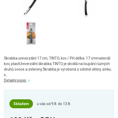
Škrabka univerzální 17 cm, TINTO, kov / PH.délka: 17 cmmateriál:
kov, plastUniverzální škrabka TINTO je skvělá na loupání různých
druhů ovoce a zeleniny.Škrabka je vyrobená z odolné slitiny zinku
s...
Detailní popis
Skladem
u vás od 9.8. do 13.8.