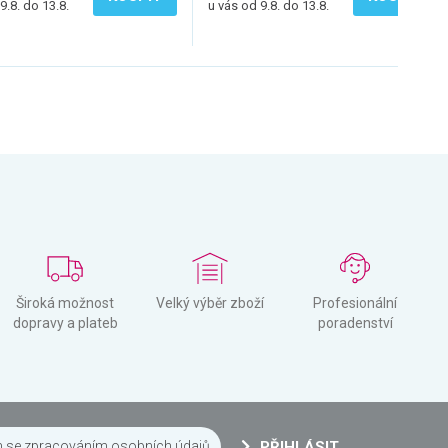
9.8. do 13.8.
u vás od 9.8. do 13.8.
Široká možnost
Velký výběr zboží
Profesionální
dopravy a plateb
poradenství
m se
zpracováním osobních údajů
PŘIHLÁSIT