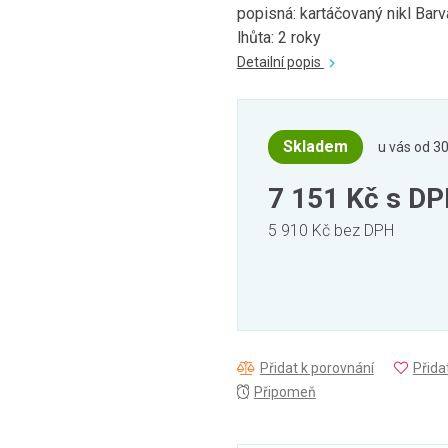
popisná: kartáčovaný nikl Barv
lhůta: 2 roky
Detailní popis
Skladem
u vás od 30
7 151 Kč
s D
5 910 Kč bez DPH
Přidat k porovnání
Přida
Připomeň