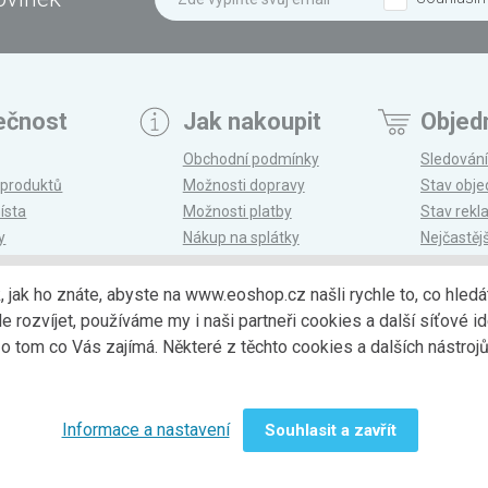
ečnost
Jak nakoupit
Objed
Obchodní podmínky
Sledování
 produktů
Možnosti dopravy
Stav obj
ísta
Možnosti platby
Stav rek
y
Nákup na splátky
Nejčastěj
n
Reklamace a vrácení
k, jak ho znáte, abyste na www.eoshop.cz našli rychle to, co hl
ozvíjet, používáme my i naši partneři cookies a další síťové ide
Možnosti dopr
 tom co Vás zajímá. Některé z těchto cookies a dalších nástro
Informace a nastavení
Souhlasit a zavřít