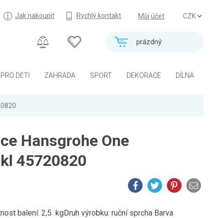
Jak nakoupit
Rychlý kontakt
Můj účet
prázdný
PRO DĚTI
ZAHRADA
SPORT
DEKORACE
DÍLNA
20820
ice Hansgrohe One
ikl 45720820
st balení: 2,5 kgDruh výrobku: ruční sprcha Barva