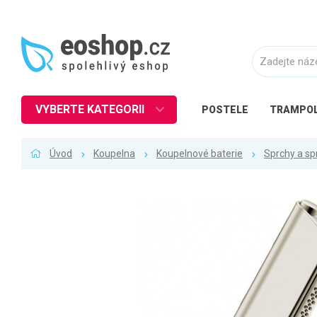
VYBERTE KATEGORII
POSTELE
TRAMPOL
Nábytek
Úvod
Koupelna
Koupelnové baterie
Sprchy a sp
Kuchyně
Ložnice
Obývací pokoj
Dětské zboží
Předsíň a chodba
Pracovna a kancelář
Koupelna