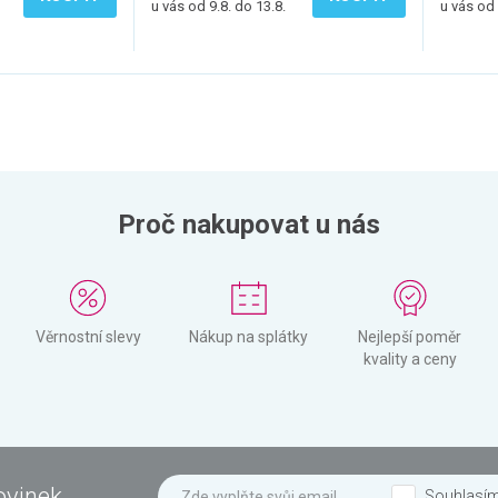
u vás od 9.8. do 13.8.
u vás od 
Proč nakupovat u nás
Věrnostní slevy
Nákup na splátky
Nejlepší poměr
kvality a ceny
ovinek
Souhlasí