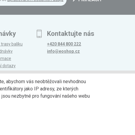
návky
Kontaktujte nás
 trasy balíku
+420 844 800 222
ednávky
info@eoshop.cz
lamace
ší dotazy
edáte, abychom vás neobtěžovali nevhodnou
ntifikátory jako IP adresy, ze kterých
avy
Partneři
jů jsou nezbytné pro fungování našeho webu