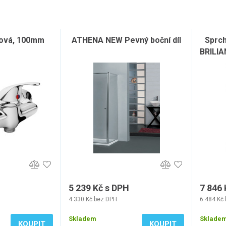
hová, 100mm
ATHENA NEW Pevný boční díl
Sprch
BRILIA
5 239 Kč s DPH
7 846 
4 330 Kč bez DPH
6 484 Kč
Skladem
Sklade
KOUPIT
KOUPIT