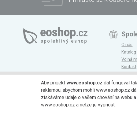
Spol
O nás
Katalog
Volná m
Kontakt
Magazí
Aby projekt
www.eoshop.cz
dál fungoval ta
reklamou, abychom mohli www.eoshop.cz dále r
Možnosti platby
získáváme údaje o vašem chování na webu a o
www.eoshop.cz a nelze je vypnout.