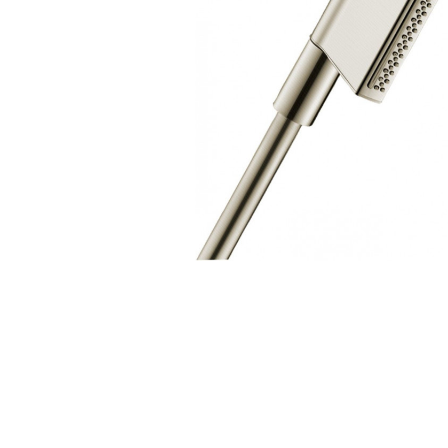
Zahrada
Balkon a terasa
Dílna
Auto-moto
Dekorace
Textil, koberce
Svítidla, žárovky
Trampolíny
Sedací vaky
Sport, outdoor
Všechny kategorie