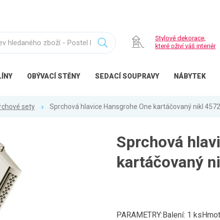
Stylové dekorace,
které oživí váš interiér
ÍNY
OBÝVACÍ
STĚNY
SEDACÍ
SOUPRAVY
NÁBYTEK
rchové sety
Sprchová hlavice Hansgrohe One kartáčovaný nikl 457
Sprchová hlav
kartáčovaný n
PARAMETRY:Balení: 1 ksHmotno