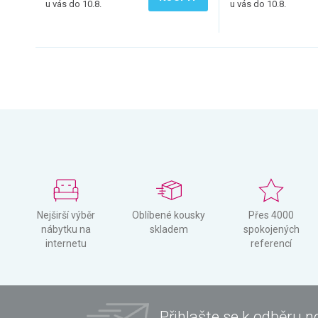
u vás do 10.8.
u vás do 10.8.
Nejširší výběr
Oblíbené kousky
Přes 4000
nábytku na
skladem
spokojených
internetu
referencí
Přihlašte se k odběru n