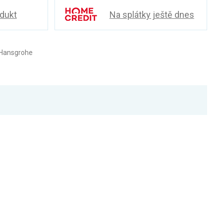
odukt
Na splátky ještě dnes
 Hansgrohe