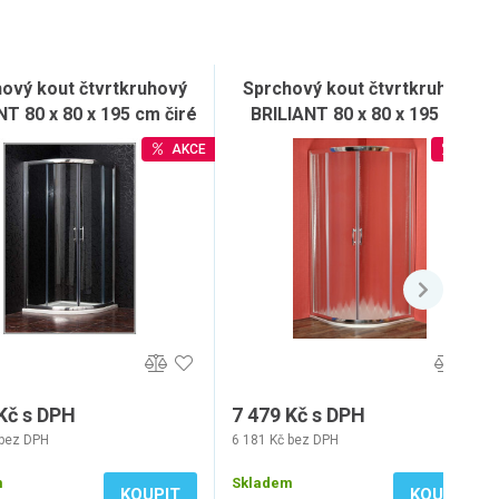
ový kout čtvrtkruhový
Sprchový kout čtvrtkruhový
NT 80 x 80 x 195 cm čiré
BRILIANT 80 x 80 x 195 cm
sklo
chinchila sklo
AKCE
AKCE
Kč s DPH
7 479 Kč s DPH
 bez DPH
6 181 Kč bez DPH
m
Skladem
KOUPIT
KOUPIT