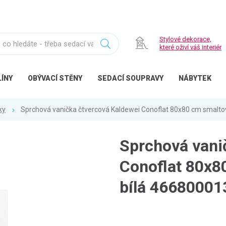
Stylové dekorace,
které oživí váš interiér
ÍNY
OBÝVACÍ
STĚNY
SEDACÍ
SOUPRAVY
NÁBYTEK
ky
Sprchová vanička čtvercová Kaldewei Conoflat 80x80 cm smalto
Sprchová vani
Conoflat 80x8
bílá 46680001