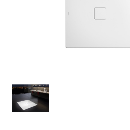
Zahrada
Balkon a terasa
Dílna
Auto-moto
Dekorace
Textil, koberce
Svítidla, žárovky
Trampolíny
Sedací vaky
Sport, outdoor
Všechny kategorie