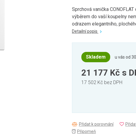
Sprchová vanička CONOFLAT od
výběrem do vaší koupelny nemů
odrazem elegantního, plochého
Detailní popis
Skladem
u vás od 30
21 177 Kč
s 
17 502 Kč bez DPH
Přidat k porovnání
Přida
Připomeň