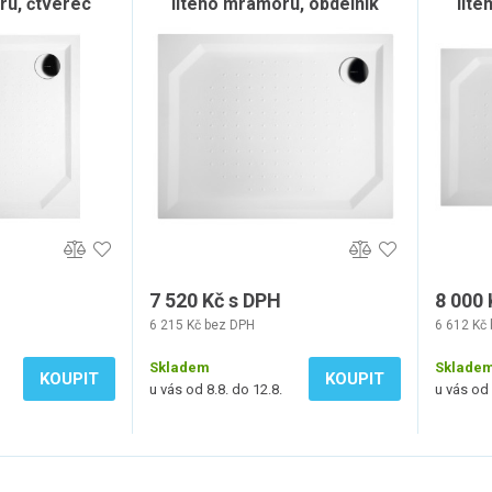
ru, čtverec
litého mramoru, obdélník
lité
, bílá
100x80cm, bílá
7 520 Kč s DPH
8 000 
6 215 Kč bez DPH
6 612 Kč
Skladem
Sklade
KOUPIT
KOUPIT
u vás od 8.8. do 12.8.
u vás od 