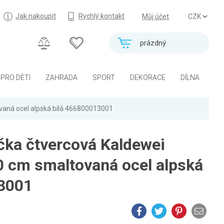
Jak nakoupit
Rychlý kontakt
Můj účet
prázdný
PRO DĚTI
ZAHRADA
SPORT
DEKORACE
DÍLNA
vaná ocel alpská bílá 466800013001
čka čtvercová Kaldewei
0 cm smaltovaná ocel alpská
3001