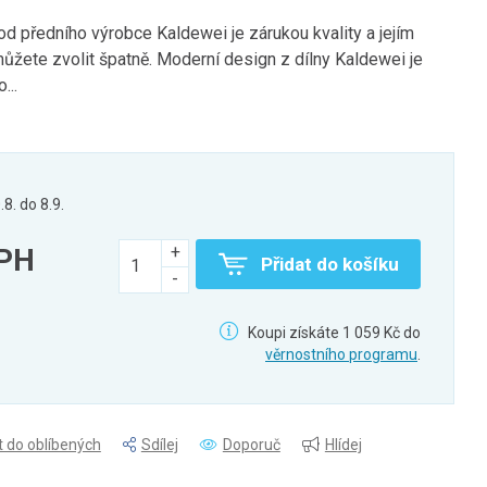
 předního výrobce Kaldewei je zárukou kvality a jejím
žete zvolit špatně. Moderní design z dílny Kaldewei je
...
.8. do 8.9.
DPH
Přidat do košíku
Koupi získáte 1 059 Kč do
věrnostního programu
.
t do oblíbených
Sdílej
Doporuč
Hlídej