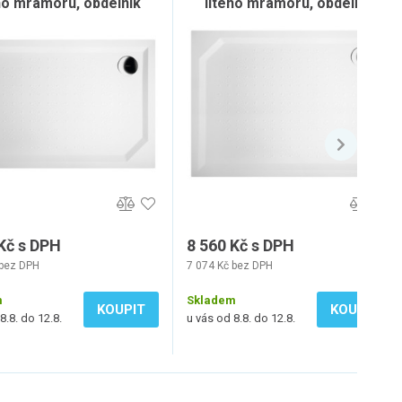
ho mramoru, obdélník
litého mramoru, obdélník
120x80cm, bílá
120x90cm, bílá
Kč s DPH
8 560 Kč s DPH
 bez DPH
7 074 Kč bez DPH
m
Skladem
KOUPIT
KOUPIT
8.8. do 12.8.
u vás od 8.8. do 12.8.