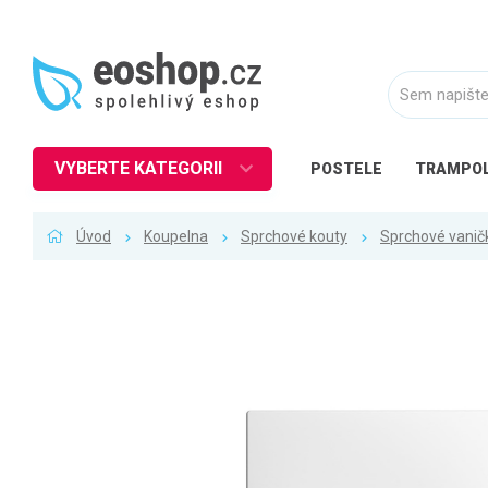
VYBERTE KATEGORII
POSTELE
TRAMPOL
Nábytek
Úvod
Koupelna
Sprchové kouty
Sprchové vanič
Kuchyně
Ložnice
Obývací pokoj
Dětské zboží
Předsíň a chodba
Pracovna a kancelář
Koupelna