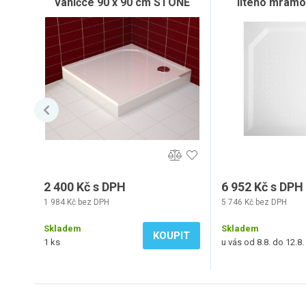
vaničce 90 x 90 cm STONE
litého mramo
90x90cm
2 400 Kč s DPH
6 952 Kč s DPH
1 984 Kč bez DPH
5 746 Kč bez DPH
Skladem
Skladem
KOUPIT
1 ks
u vás od 8.8. do 12.8.