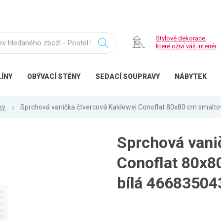
Stylové dekorace,
které oživí váš interiér
ÍNY
OBÝVACÍ
STĚNY
SEDACÍ
SOUPRAVY
NÁBYTEK
ky
Sprchová vanička čtvercová Kaldewei Conoflat 80x80 cm smalto
Sprchová vani
Conoflat 80x8
bílá 46683504