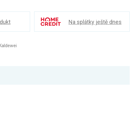
odukt
Na splátky ještě dnes
Kaldewei