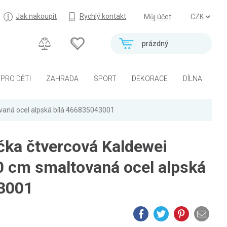
Jak nakoupit
Rychlý kontakt
Můj účet
prázdný
PRO DĚTI
ZAHRADA
SPORT
DEKORACE
DÍLNA
vaná ocel alpská bílá 466835043001
čka čtvercová Kaldewei
0 cm smaltovaná ocel alpská
3001