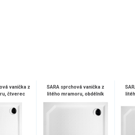
vá vanička z
SARA sprchová vanička z
SAR
ru, čtverec
litého mramoru, obdélník
lité
, bílá
100x80cm, bílá