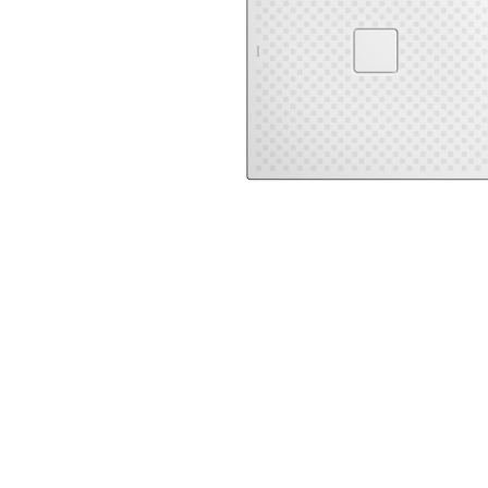
Zahrada
Balkon a terasa
Dílna
Auto-moto
Dekorace
Textil, koberce
Svítidla, žárovky
Trampolíny
Sedací vaky
Sport, outdoor
Všechny kategorie