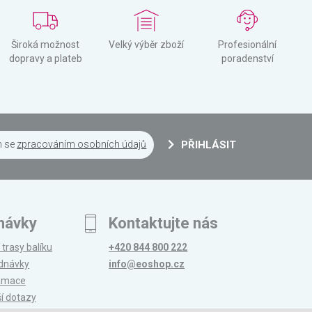
Široká možnost
Velký výběr zboží
Profesionální
dopravy a plateb
poradenství
m se
zpracováním osobních údajů
PŘIHLÁSIT
návky
Kontaktujte nás
 trasy balíku
+420 844 800 222
ednávky
info@eoshop.cz
lamace
ší dotazy