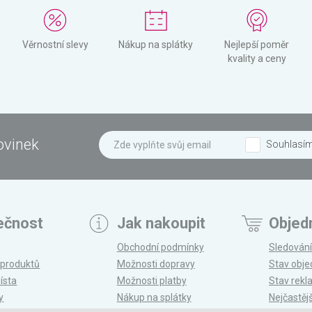
Věrnostní slevy
Nákup na splátky
Nejlepší poměr
kvality a ceny
ovinek
Souhlasí
ečnost
Jak nakoupit
Objed
Obchodní podmínky
Sledování
 produktů
Možnosti dopravy
Stav obj
ísta
Možnosti platby
Stav rek
y
Nákup na splátky
Nejčastěj