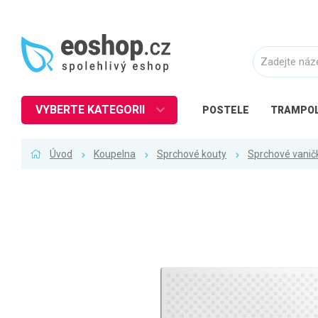
VYBERTE KATEGORII
POSTELE
TRAMPOL
Nábytek
Úvod
Koupelna
Sprchové kouty
Sprchové vanič
Kuchyně
Ložnice
Obývací pokoj
Dětské zboží
Předsíň a chodba
Pracovna a kancelář
Koupelna