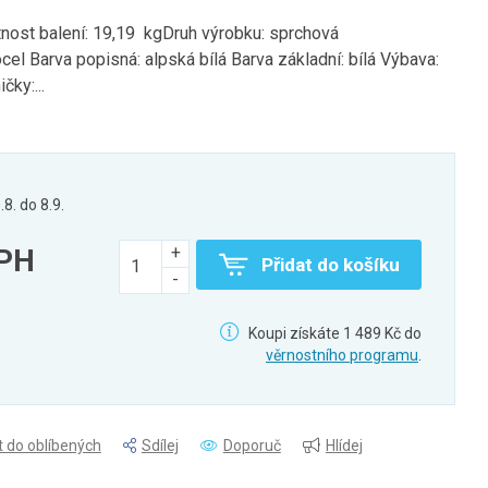
ost balení: 19,19 kgDruh výrobku: sprchová
cel Barva popisná: alpská bílá Barva základní: bílá Výbava:
čky:...
.8. do 8.9.
DPH
Přidat do košíku
Koupi získáte 1 489 Kč do
věrnostního programu
.
t do oblíbených
Sdílej
Doporuč
Hlídej