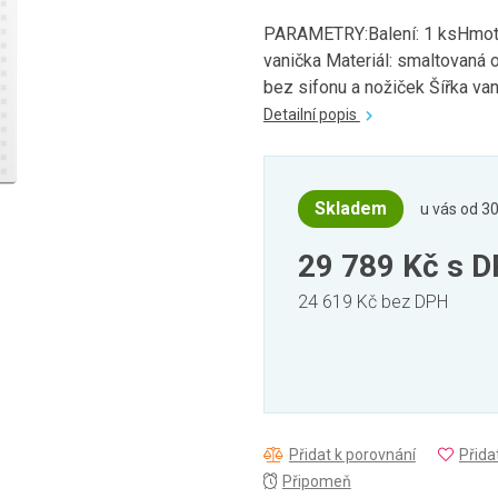
PARAMETRY:Balení: 1 ksHmotn
vanička Materiál: smaltovaná o
bez sifonu a nožiček Šířka vani
Detailní popis
Skladem
u vás od 30
29 789 Kč
s 
24 619 Kč bez DPH
Přidat k porovnání
Přida
Připomeň