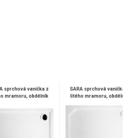
A sprchová vanička z
SARA sprchová vanička z
ho mramoru, obdélník
litého mramoru, obdélník
120x80cm, bílá
120x90cm, bílá