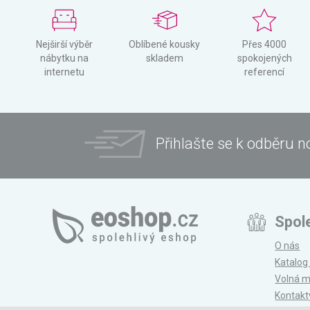
Nejširší výběr
Oblíbené kousky
Přes 4000
nábytku na
skladem
spokojených
internetu
referencí
Přihlašte se k odběru n
Spol
O nás
Katalog
Volná m
Kontakt