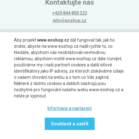
Kontaktujte nás
+420 844 800 222
info@eoshop.cz
Možnosti platby
Aby projekt
www.eoshop.cz
dál fungoval tak, jak ho
znáte, abyste na www.eoshop.cz našli rychle to, co
hledáte, abychom vás neobtěžovali nevhodnou
reklamou, abychom mohli www.eoshop.cz dále rozvíjet,
používáme my i naši partneři cookies a další síťové
identifikátory jako IP adresy, ze kterých získáváme údaje
Možnosti dopravy
o vašem chování na webu a o tom co Vás zajímá.
Některé z těchto cookies a dalších nástrojů jsou
nezbytné pro fungování našeho webu www.eoshop.cz a
nelze je vypnout.
Partneři
Informace a nastavení
Souhlasit a zavřít