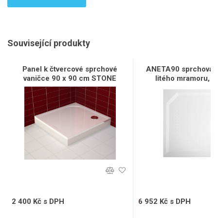
Související produkty
Panel k čtvercové sprchové
ANETA90 sprchová v
vaničce 90 x 90 cm STONE
litého mramoru, č
90x90cm, bíl
2 400 Kč s DPH
6 952 Kč s DPH
1 984 Kč bez DPH
5 746 Kč bez DPH