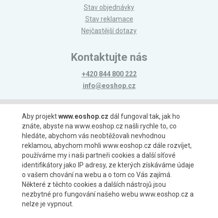
Stav objednávky
Stav reklamace
Nejčastější dotazy
Kontaktujte nás
+420 844 800 222
info@eoshop.cz
Možnosti platby
Aby projekt
www.eoshop.cz
dál fungoval tak, jak ho
znáte, abyste na www.eoshop.cz našli rychle to, co
hledáte, abychom vás neobtěžovali nevhodnou
reklamou, abychom mohli www.eoshop.cz dále rozvíjet,
používáme my i naši partneři cookies a další síťové
identifikátory jako IP adresy, ze kterých získáváme údaje
Možnosti dopravy
o vašem chování na webu a o tom co Vás zajímá.
Některé z těchto cookies a dalších nástrojů jsou
nezbytné pro fungování našeho webu www.eoshop.cz a
nelze je vypnout.