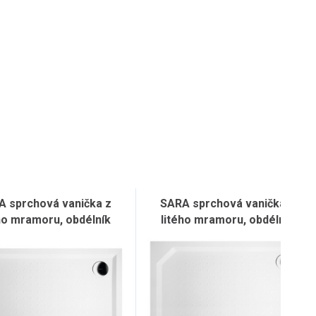
A sprchová vanička z
SARA sprchová vanička z
ho mramoru, obdélník
litého mramoru, obdélník
120x80cm, bílá
120x90cm, bílá