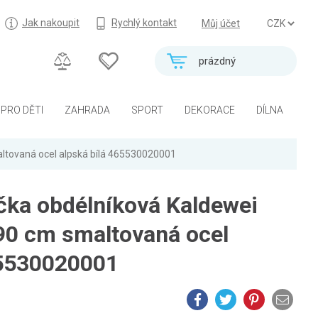
Jak nakoupit
Rychlý kontakt
Můj účet
prázdný
PRO DĚTI
ZAHRADA
SPORT
DEKORACE
DÍLNA
ltovaná ocel alpská bílá 465530020001
čka obdélníková Kaldewei
90 cm smaltovaná ocel
65530020001