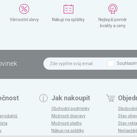
Věrnostní slevy
Nákup na splátky
Nejlepší poměr
kvality a ceny
ovinek
Souhlasí
ečnost
Jak nakoupit
Objed
Obchodní podmínky
Sledování
 produktů
Možnosti dopravy
Stav obj
ísta
Možnosti platby
Stav rek
y
Nákup na splátky
Nejčastěj