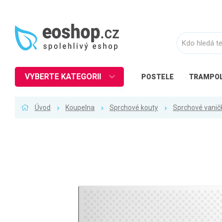
VYBERTE KATEGORII
POSTELE
TRAMPOL
Nábytek
Úvod
Koupelna
Sprchové kouty
Sprchové vanič
Kuchyně
Ložnice
Obývací pokoj
Dětské zboží
Předsíň a chodba
Pracovna a kancelář
Koupelna