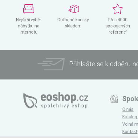
Nejširší výběr
Oblíbené kousky
Přes 4000
nábytku na
skladem
spokojených
internetu
referencí
Přihlašte se k odběru n
Spol
O nás
Katalog
Volná m
Kontakt