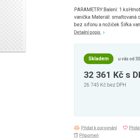
PARAMETRY:Balení: 1 ksHmotn
vanička Materiál: smaltovaná o
bez sifonu a nožiček Šířka vani
Detailní popis
Skladem
u vás od 30
32 361 Kč
s 
26 745 Kč bez DPH
Přidat k porovnání
Přida
Připomeň