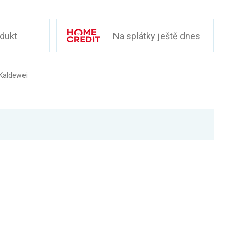
odukt
Na splátky ještě dnes
Kaldewei