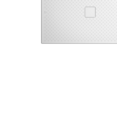
Zahrada
Balkon a terasa
Dílna
Auto-moto
Dekorace
Textil, koberce
Svítidla, žárovky
Trampolíny
Sedací vaky
Sport, outdoor
Všechny kategorie