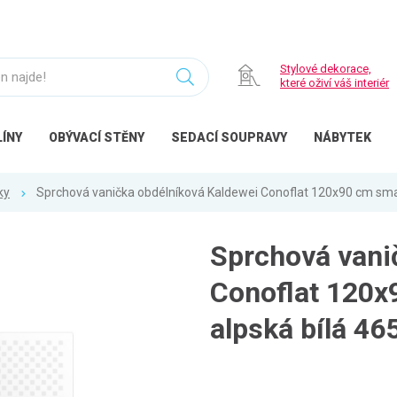
Stylové dekorace,
které oživí váš interiér
ÍNY
OBÝVACÍ
STĚNY
SEDACÍ
SOUPRAVY
NÁBYTEK
ky
Sprchová vanička obdélníková Kaldewei Conoflat 120x90 cm sma
Sprchová vani
Conoflat 120x
alpská bílá 4