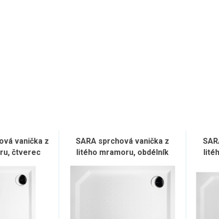
vá vanička z
SARA sprchová vanička z
SAR
ru, čtverec
litého mramoru, obdélník
lité
, bílá
100x80cm, bílá