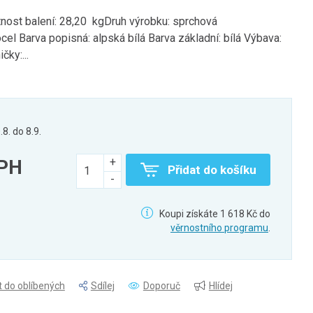
ost balení: 28,20 kgDruh výrobku: sprchová
cel Barva popisná: alpská bílá Barva základní: bílá Výbava:
čky:...
.8. do 8.9.
DPH
Přidat do košíku
Koupi získáte 1 618 Kč do
věrnostního programu
.
t do oblíbených
Sdílej
Doporuč
Hlídej