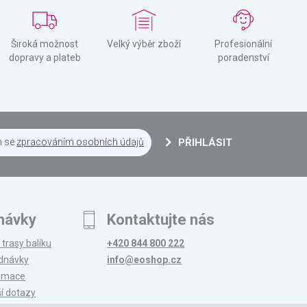
Široká možnost
Velký výběr zboží
Profesionální
dopravy a plateb
poradenství
m se
zpracováním osobních údajů
PŘIHLÁSIT
návky
Kontaktujte nás
 trasy balíku
+420 844 800 222
ednávky
info@eoshop.cz
lamace
ší dotazy