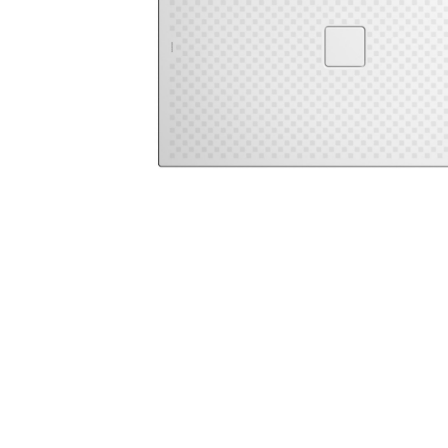
Zahrada
Balkon a terasa
Dílna
Auto-moto
Dekorace
Textil, koberce
Svítidla, žárovky
Trampolíny
Sedací vaky
Sport, outdoor
Všechny kategorie