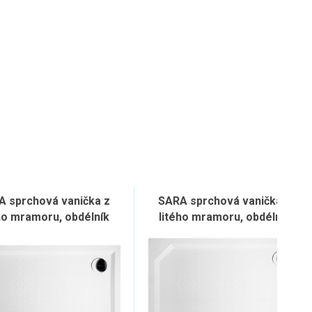
A sprchová vanička z
SARA sprchová vanička z
ho mramoru, obdélník
litého mramoru, obdélník
120x80cm, bílá
120x90cm, bílá