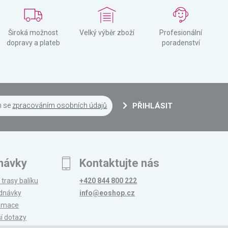
Široká možnost
Velký výběr zboží
Profesionální
dopravy a plateb
poradenství
m se
zpracováním osobních údajů
PŘIHLÁSIT
návky
Kontaktujte nás
 trasy balíku
+420 844 800 222
ednávky
info@eoshop.cz
lamace
ší dotazy