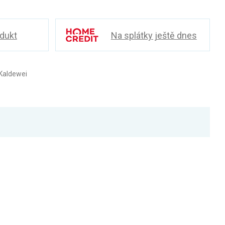
odukt
Na splátky ještě dnes
Kaldewei