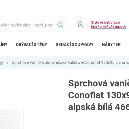
Stylové dekorace,
které oživí váš interiér
ÍNY
OBÝVACÍ
STĚNY
SEDACÍ
SOUPRAVY
NÁBYTEK
ky
Sprchová vanička obdélníková Kaldewei Conoflat 130x90 cm sma
Sprchová vani
Conoflat 130x
alpská bílá 4