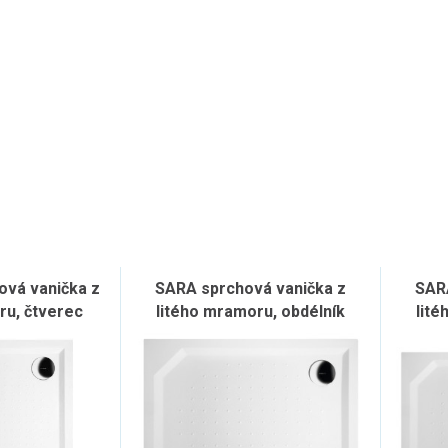
vá vanička z
SARA sprchová vanička z
SAR
ru, čtverec
litého mramoru, obdélník
lité
, bílá
100x80cm, bílá