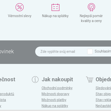
Věrnostní slevy
Nákup na splátky
Nejlepší poměr
kvality a ceny
ovinek
Souhlasí
ečnost
Jak nakoupit
Objed
Obchodní podmínky
Sledování
 produktů
Možnosti dopravy
Stav obj
ísta
Možnosti platby
Stav rek
y
Nákup na splátky
Nejčastěj