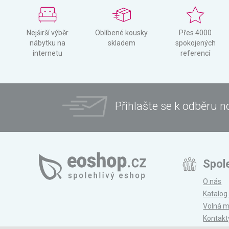
Nejširší výběr
Oblíbené kousky
Přes 4000
nábytku na
skladem
spokojených
internetu
referencí
Přihlašte se k odběru n
Spol
O nás
Katalog
Volná m
Kontakt