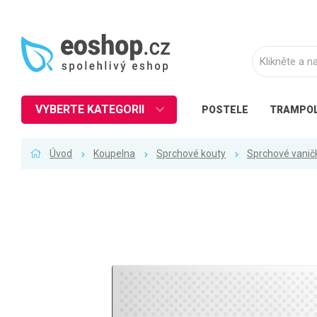
VYBERTE KATEGORII
POSTELE
TRAMPOL
Nábytek
Úvod
Koupelna
Sprchové kouty
Sprchové vanič
Kuchyně
Ložnice
Obývací pokoj
Dětské zboží
Předsíň a chodba
Pracovna a kancelář
Koupelna