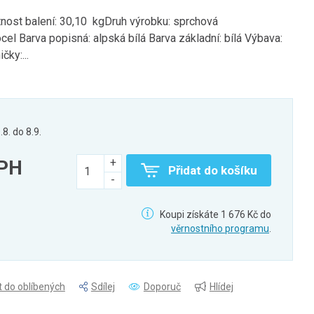
ost balení: 30,10 kgDruh výrobku: sprchová
cel Barva popisná: alpská bílá Barva základní: bílá Výbava:
čky:...
.8. do 8.9.
DPH
Přidat do košíku
Koupi získáte 1 676 Kč do
věrnostního programu
.
t do oblíbených
Sdílej
Doporuč
Hlídej