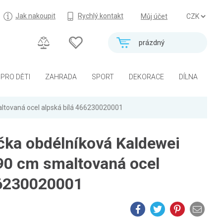
Jak nakoupit
Rychlý kontakt
Můj účet
prázdný
PRO DĚTI
ZAHRADA
SPORT
DEKORACE
DÍLNA
ltovaná ocel alpská bílá 466230020001
čka obdélníková Kaldewei
90 cm smaltovaná ocel
66230020001