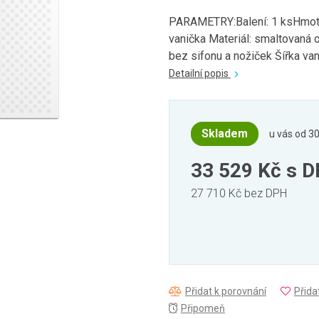
PARAMETRY:Balení: 1 ksHmotn
vanička Materiál: smaltovaná o
bez sifonu a nožiček Šířka vani
Detailní popis
Skladem
u vás od 30
33 529 Kč
s 
27 710 Kč bez DPH
Přidat k porovnání
Přida
Připomeň