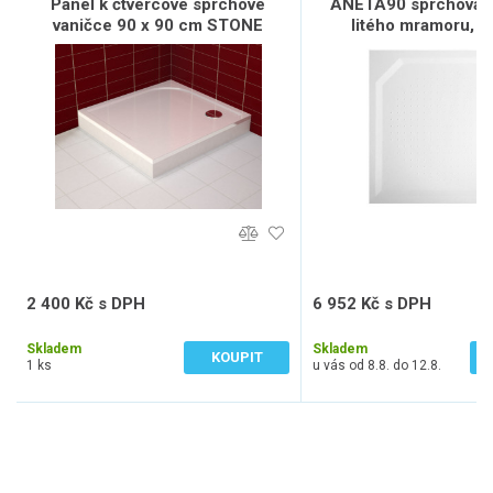
Panel k čtvercové sprchové
ANETA90 sprchová v
vaničce 90 x 90 cm STONE
litého mramoru, č
90x90cm, bíl
2 400 Kč s DPH
6 952 Kč s DPH
1 984 Kč bez DPH
5 746 Kč bez DPH
Skladem
Skladem
KOUPIT
1 ks
u vás od 8.8. do 12.8.