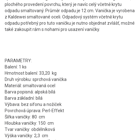
plochého provedení povrchu, který je navíc celý včetně krytu
odpadu smaltovaný. Průměr odpadu je 12 cm. Vanička je vyrobena
z Kaldewei smaltované oceli. Odpadový systém včetně krytu
odpadu potřebný pro tuto vaničku je nutno objednat zvlášť, možné
také zakoupit rám s nohami pro usazení vaničky.
PARAMETRY:
Balení: 1 ks
Hmotnost balení: 33,20 kg
Druh výrobku: sprchová vanička
Materiál: smaltovaná ocel
Barva popisná: alpská bílá
Barva základní: bílá
Výbava: bez sifonu a nožiček
Povrchová úprava: Perl-Effekt
Šířka vaničky: 80 cm
Hloubka vaničky: 150 cm
Tvar vaničky: obdélníková
Výška vaničky: 2,3 cm