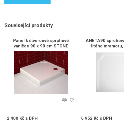
Související produkty
Panel k čtvercové sprchové
ANETA90 sprchová v
vaničce 90 x 90 cm STONE
litého mramoru, č
90x90cm, bíl
2 400 Kč s DPH
6 952 Kč s DPH
1 984 Kč bez DPH
5 746 Kč bez DPH