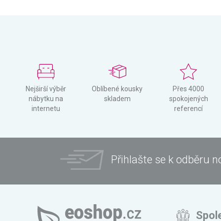
Nejširší výběr
Oblíbené kousky
Přes 4000
nábytku na
skladem
spokojených
internetu
referencí
Přihlašte se k odběru n
Spol