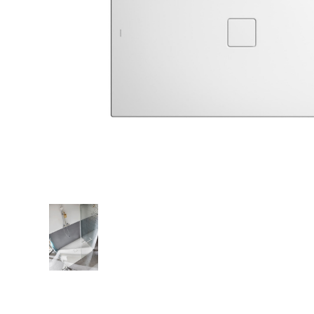
Zahrada
Balkon a terasa
Dílna
Auto-moto
Dekorace
Textil, koberce
Svítidla, žárovky
Trampolíny
Sedací vaky
Sport, outdoor
Všechny kategorie