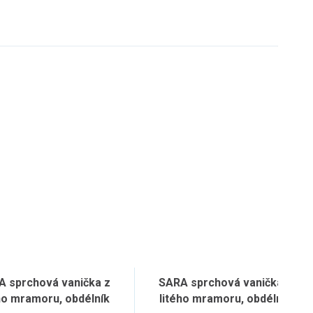
A sprchová vanička z
SARA sprchová vanička z
ho mramoru, obdélník
litého mramoru, obdélník