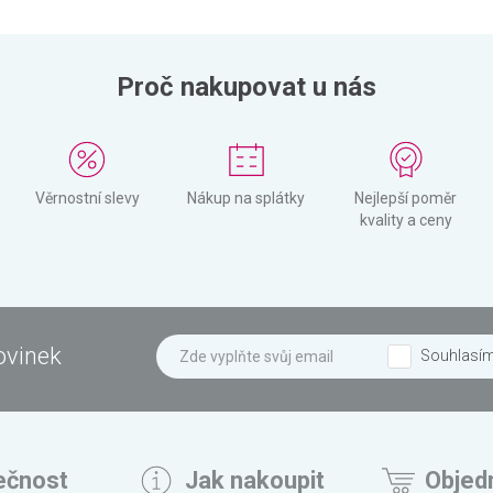
Proč nakupovat u nás
Věrnostní slevy
Nákup na splátky
Nejlepší poměr
kvality a ceny
ovinek
Souhlasí
ečnost
Jak nakoupit
Objed