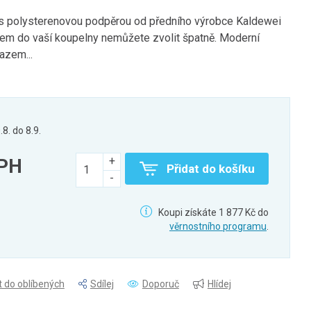
 polysterenovou podpěrou od předního výrobce Kaldewei
běrem do vaší koupelny nemůžete zvolit špatně. Moderní
azem...
.8. do 8.9.
DPH
Přidat do košíku
Koupi získáte 1 877 Kč do
věrnostního programu
.
t do oblíbených
Sdílej
Doporuč
Hlídej