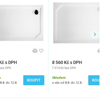
120x80cm, bílá
120x90cm, bílá
Kč s DPH
8 560 Kč s DPH
 bez DPH
7 074 Kč bez DPH
m
Skladem
KOUPIT
KOUPIT
8.8. do 12.8.
u vás od 8.8. do 12.8.