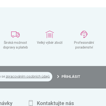
Široká možnost
Velký výběr zboží
Profesionální
dopravy a plateb
poradenství
m se
zpracováním osobních údajů
PŘIHLÁSIT
návky
Kontaktujte nás