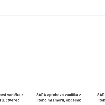
vá vanička z
SARA sprchová vanička z
SAR
ru, čtverec
litého mramoru, obdélník
lité