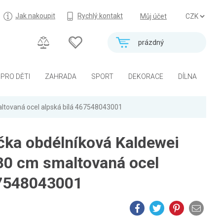
Jak nakoupit
Rychlý kontakt
Můj účet
prázdný
PRO DĚTI
ZAHRADA
SPORT
DEKORACE
DÍLNA
ltovaná ocel alpská bílá 467548043001
čka obdélníková Kaldewei
80 cm smaltovaná ocel
67548043001