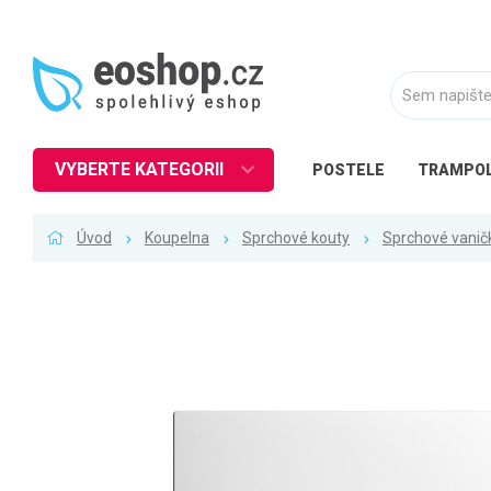
VYBERTE KATEGORII
POSTELE
TRAMPOL
Nábytek
Úvod
Koupelna
Sprchové kouty
Sprchové vanič
Kuchyně
Ložnice
Obývací pokoj
Dětské zboží
Předsíň a chodba
Pracovna a kancelář
Koupelna