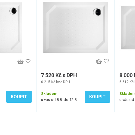
, bílá
100x80cm, bílá
7 520 Kč s DPH
8 000 
6 215 Kč bez DPH
6 612 Kč
Skladem
Sklade
KOUPIT
KOUPIT
u vás od 8.8. do 12.8.
u vás od 