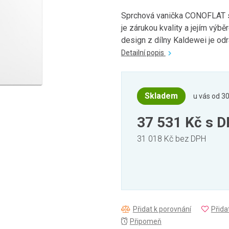
Sprchová vanička CONOFLAT s
je zárukou kvality a jejím vý
design z dílny Kaldewei je odr
Detailní popis
Skladem
u vás od 30
37 531 Kč
s 
31 018 Kč bez DPH
Přidat k porovnání
Přida
Připomeň