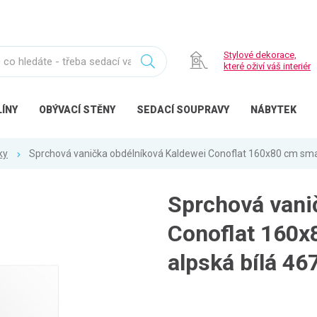
Stylové dekorace,
které oživí váš interiér
ÍNY
OBÝVACÍ
STĚNY
SEDACÍ
SOUPRAVY
NÁBYTEK
ky
Sprchová vanička obdélníková Kaldewei Conoflat 160x80 cm sma
Sprchová vani
Conoflat 160x
alpská bílá 4