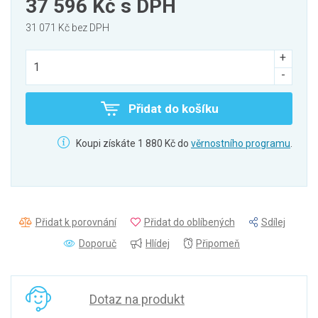
37 596 Kč
s DPH
31 071 Kč bez DPH
Přidat do košíku
Koupi získáte 1 880 Kč do
věrnostního programu
.
Přidat k porovnání
Přidat do oblíbených
Sdílej
Doporuč
Hlídej
Připomeň
Dotaz na produkt