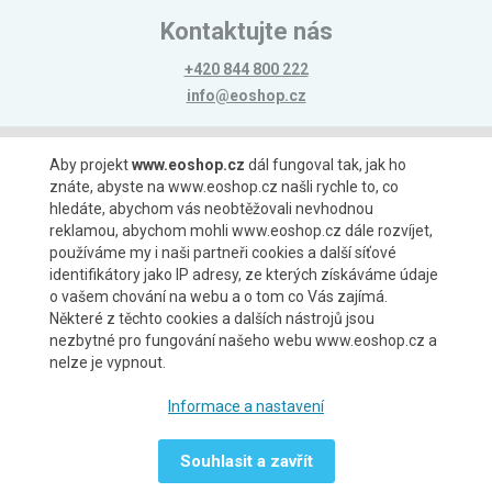
Kontaktujte nás
+420 844 800 222
info@eoshop.cz
Možnosti platby
Aby projekt
www.eoshop.cz
dál fungoval tak, jak ho
znáte, abyste na www.eoshop.cz našli rychle to, co
hledáte, abychom vás neobtěžovali nevhodnou
reklamou, abychom mohli www.eoshop.cz dále rozvíjet,
používáme my i naši partneři cookies a další síťové
identifikátory jako IP adresy, ze kterých získáváme údaje
Možnosti dopravy
o vašem chování na webu a o tom co Vás zajímá.
Některé z těchto cookies a dalších nástrojů jsou
nezbytné pro fungování našeho webu www.eoshop.cz a
nelze je vypnout.
Partneři
Informace a nastavení
Souhlasit a zavřít