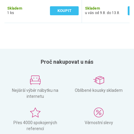
1 984 Kč bez DPH
5 746 Kč bez DPH
Skladem
Skladem
KOUPIT
1 ks
u vás od 9.8. do 13.8.
Proč nakupovat u nás
Nejširší výběr nábytku na
Oblíbené kousky skladem
internetu
Přes 4000 spokojených
Věrnostní slevy
referencí