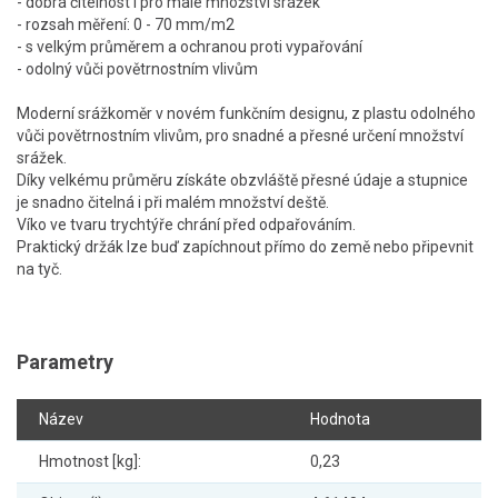
- dobrá čitelnost i pro malé množství srážek
- rozsah měření: 0 - 70 mm/m2
- s velkým průměrem a ochranou proti vypařování
- odolný vůči povětrnostním vlivům
Moderní srážkoměr v novém funkčním designu, z plastu odolného
vůči povětrnostním vlivům, pro snadné a přesné určení množství
srážek.
Díky velkému průměru získáte obzvláště přesné údaje a stupnice
je snadno čitelná i při malém množství deště.
Víko ve tvaru trychtýře chrání před odpařováním.
Praktický držák lze buď zapíchnout přímo do země nebo připevnit
na tyč.
Parametry
Název
Hodnota
Hmotnost [kg]:
0,23