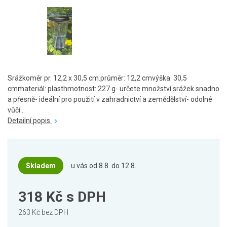
Srážkoměr pr. 12,2 x 30,5 cm.průměr: 12,2 cmvýška: 30,5
cmmateriál: plasthmotnost: 227 g- určete množství srážek snadno
a přesně- ideální pro použití v zahradnictví a zemědělství- odolné
vůči...
Detailní popis
Skladem
u vás od 8.8. do 12.8.
318 Kč
s DPH
263 Kč bez DPH