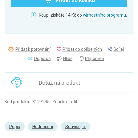
Přidat do košíku
Koupi získáte 14 Kč do
věrnostního programu
.
Přidat k porovnání
Přidat do oblíbených
Sdílej
Doporuč
Hlídej
Připomeň
Dotaz na produkt
Kód produktu: 3127245 Značka: Trifil
Popis
Hodnocení
Související