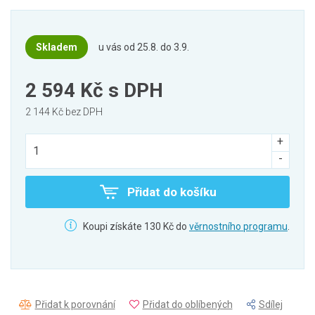
Skladem
u vás od 25.8. do 3.9.
2 594 Kč
s DPH
2 144 Kč bez DPH
Přidat do košíku
Koupi získáte 130 Kč do
věrnostního programu
.
Přidat k porovnání
Přidat do oblíbených
Sdílej