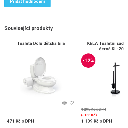
Přidat hodnocení
Související produkty
Toaleta Dolu dětská bílá
KELA Toaletní sada
černá KL-205
-12%
1 295 Kč s DPH
(‐ 156 Kč)
471 Kč s DPH
1 139 Kč s DPH
389 Kč bez DPH
941 Kč bez DPH