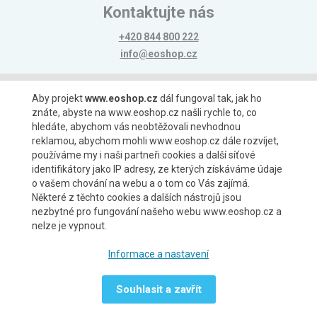
Kontaktujte nás
+420 844 800 222
info@eoshop.cz
Možnosti platby
Aby projekt
www.eoshop.cz
dál fungoval tak, jak ho
znáte, abyste na www.eoshop.cz našli rychle to, co
hledáte, abychom vás neobtěžovali nevhodnou
reklamou, abychom mohli www.eoshop.cz dále rozvíjet,
používáme my i naši partneři cookies a další síťové
identifikátory jako IP adresy, ze kterých získáváme údaje
Možnosti dopravy
o vašem chování na webu a o tom co Vás zajímá.
Některé z těchto cookies a dalších nástrojů jsou
nezbytné pro fungování našeho webu www.eoshop.cz a
nelze je vypnout.
Partneři
Informace a nastavení
Souhlasit a zavřít