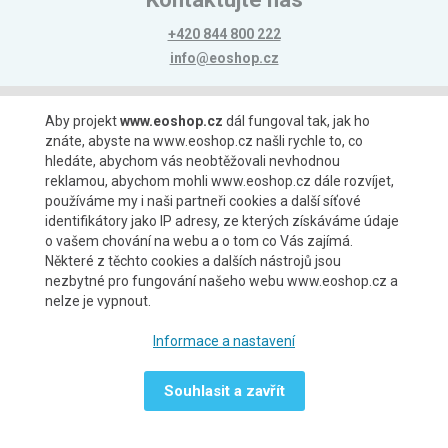
+420 844 800 222
info@eoshop.cz
Možnosti platby
Aby projekt
www.eoshop.cz
dál fungoval tak, jak ho
znáte, abyste na www.eoshop.cz našli rychle to, co
hledáte, abychom vás neobtěžovali nevhodnou
reklamou, abychom mohli www.eoshop.cz dále rozvíjet,
používáme my i naši partneři cookies a další síťové
identifikátory jako IP adresy, ze kterých získáváme údaje
Možnosti dopravy
o vašem chování na webu a o tom co Vás zajímá.
Některé z těchto cookies a dalších nástrojů jsou
nezbytné pro fungování našeho webu www.eoshop.cz a
nelze je vypnout.
Partneři
Informace a nastavení
Souhlasit a zavřít