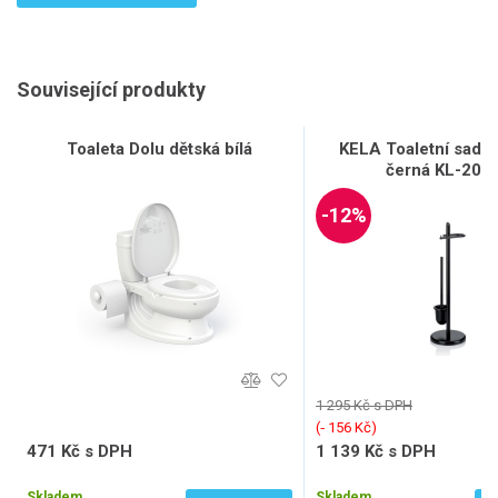
Související produkty
Toaleta Dolu dětská bílá
KELA Toaletní sada
černá KL-205
-12%
1 295 Kč s DPH
(‐ 156 Kč)
471 Kč s DPH
1 139 Kč s DPH
389 Kč bez DPH
941 Kč bez DPH
Skladem
Skladem