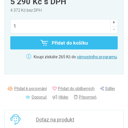
5 290 Kč
s DPH
4 372 Kč bez DPH
Přidat do košíku
Koupi získáte 265 Kč do
věrnostního programu
.
Přidat k porovnání
Přidat do oblíbených
Sdílej
Doporuč
Hlídej
Připomeň
Dotaz na produkt