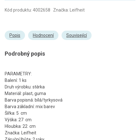
Kód produktu: 4002658 Značka: Leifheit
Popis
Hodnocení
Související
Podrobný popis
PARAMETRY:
Balení: 1 ks
Druh výrobku: stěrka
Materiál: plast, guma
Barva popisná: bílá/tyrkysová
Barva základní: mix barev
Šířka: 5 cm
Výška: 27 cm
Hloubka: 22 cm
Značka: Leifheit
Záruční lhůta: 2 roky