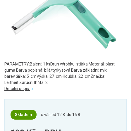
PARAMETRY:Balení: 1 ksDruh výrobku: stěrka Materiál: plast,
guma Barva popisná: bílá/tyrkysová Barva základní: mix
barev Šířka: 5 cmVýška: 27 cmHloubka: 22 cmZnačka:
Leifheit Záruční lhůta: 2...
Detailní popis
Skladem
u vás od 12.8. do 16.8.