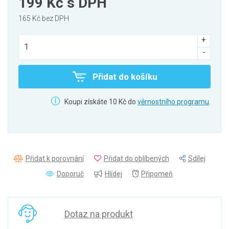
199 Kč
s DPH
165 Kč bez DPH
Přidat do košíku
Koupi získáte 10 Kč do
věrnostního programu
.
Přidat k porovnání
Přidat do oblíbených
Sdílej
Doporuč
Hlídej
Připomeň
Dotaz na produkt