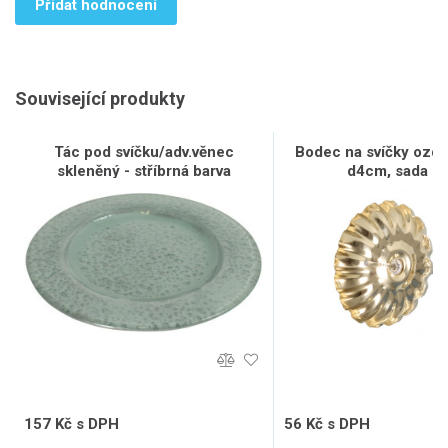
Přidat hodnocení
Související produkty
Tác pod svíčku/adv.věnec
Bodec na svíčky ozdo
skleněný - stříbrná barva
d4cm, sada 5 
YQH2166-1
157 Kč s DPH
56 Kč s DPH
130 Kč bez DPH
46 Kč bez DPH