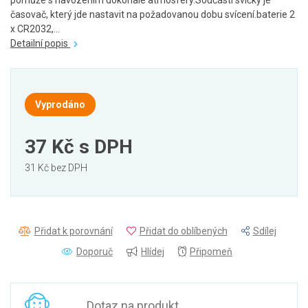
pomůže s navozením dokonalé atmosféry.Součástí svíčky je
časovač, který jde nastavit na požadovanou dobu svícení.baterie 2
x CR2032,...
Detailní popis
Vyprodáno
37 Kč
s DPH
31 Kč bez DPH
Přidat k porovnání
Přidat do oblíbených
Sdílej
Doporuč
Hlídej
Připomeň
Dotaz na produkt