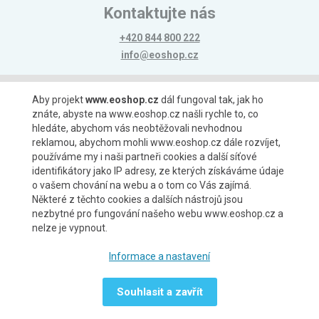
Kontaktujte nás
+420 844 800 222
info@eoshop.cz
Možnosti platby
Aby projekt
www.eoshop.cz
dál fungoval tak, jak ho
znáte, abyste na www.eoshop.cz našli rychle to, co
hledáte, abychom vás neobtěžovali nevhodnou
reklamou, abychom mohli www.eoshop.cz dále rozvíjet,
používáme my i naši partneři cookies a další síťové
identifikátory jako IP adresy, ze kterých získáváme údaje
Možnosti dopravy
o vašem chování na webu a o tom co Vás zajímá.
Některé z těchto cookies a dalších nástrojů jsou
nezbytné pro fungování našeho webu www.eoshop.cz a
nelze je vypnout.
Partneři
Informace a nastavení
Souhlasit a zavřít