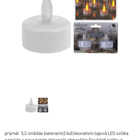
průměr: 3,5 cmbílás bateriemi2 ksDekorativní čajová LED svíčka