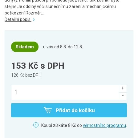
úchyty.Truhlík působí při pohledu jak zvenčí, tak zevnitř bytu
stejně.Je odolný vůči slunečnímu záření a mechanickému
poškození.Rozměr:...
Detailní popis
Skladem
u vás od 8.8. do 12.8.
153 Kč
s DPH
126 Kč bez DPH
Přidat do košíku
Koupi získáte 8 Kč do
věrnostního programu
.