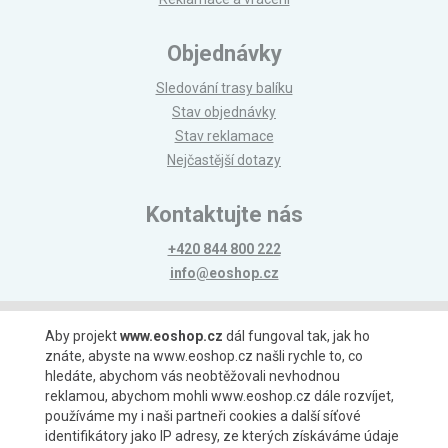
Objednávky
Sledování trasy balíku
Stav objednávky
Stav reklamace
Nejčastější dotazy
Kontaktujte nás
+420 844 800 222
info@eoshop.cz
Možnosti platby
Aby projekt
www.eoshop.cz
dál fungoval tak, jak ho
znáte, abyste na www.eoshop.cz našli rychle to, co
hledáte, abychom vás neobtěžovali nevhodnou
reklamou, abychom mohli www.eoshop.cz dále rozvíjet,
používáme my i naši partneři cookies a další síťové
identifikátory jako IP adresy, ze kterých získáváme údaje
Možnosti dopravy