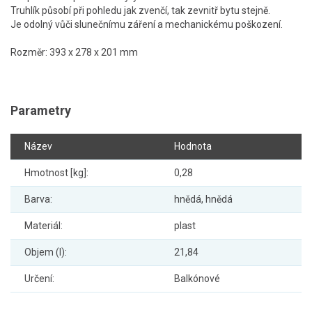
Truhlík působí při pohledu jak zvenčí, tak zevnitř bytu stejně.
Je odolný vůči slunečnímu záření a mechanickému poškození.
Rozměr: 393 x 278 x 201 mm
Parametry
Název
Hodnota
Hmotnost [kg]:
0,28
Barva:
hnědá, hnědá
Materiál:
plast
Objem (l):
21,84
Určení:
Balkónové