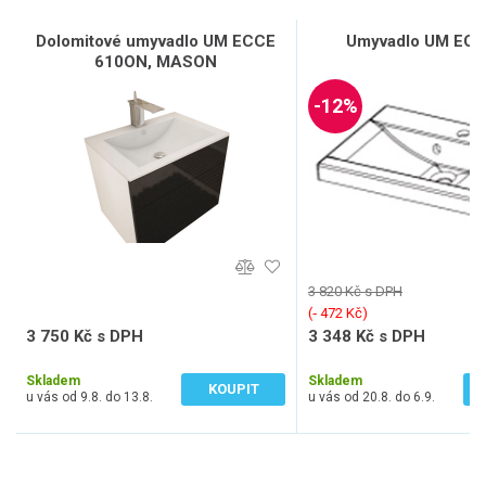
Dolomitové umyvadlo UM ECCE
Umyvadlo UM ECC
610ON, MASON
-12%
3 820 Kč s DPH
(‐ 472 Kč)
3 750 Kč s DPH
3 348 Kč s DPH
3 099 Kč bez DPH
2 767 Kč bez DPH
Skladem
Skladem
KOUPIT
u vás od 9.8. do 13.8.
u vás od 20.8. do 6.9.