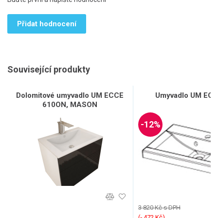
Přidat hodnocení
Související produkty
Dolomitové umyvadlo UM ECCE
Umyvadlo UM ECC
610ON, MASON
-12%
3 820 Kč s DPH
(‐ 472 Kč)