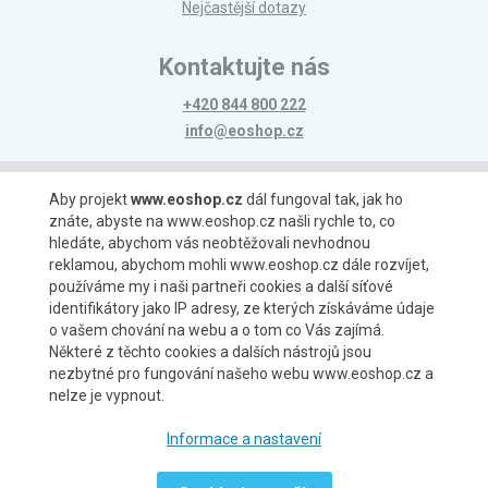
Nejčastější dotazy
Kontaktujte nás
+420 844 800 222
info@eoshop.cz
Možnosti platby
Aby projekt
www.eoshop.cz
dál fungoval tak, jak ho
znáte, abyste na www.eoshop.cz našli rychle to, co
hledáte, abychom vás neobtěžovali nevhodnou
reklamou, abychom mohli www.eoshop.cz dále rozvíjet,
používáme my i naši partneři cookies a další síťové
identifikátory jako IP adresy, ze kterých získáváme údaje
Možnosti dopravy
o vašem chování na webu a o tom co Vás zajímá.
Některé z těchto cookies a dalších nástrojů jsou
nezbytné pro fungování našeho webu www.eoshop.cz a
nelze je vypnout.
Partneři
Informace a nastavení