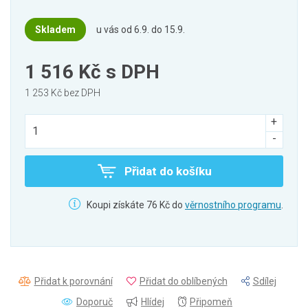
Skladem
u vás od 6.9. do 15.9.
1 516 Kč
s DPH
1 253 Kč bez DPH
Přidat do košíku
Koupi získáte 76 Kč do
věrnostního programu
.
Přidat k porovnání
Přidat do oblíbených
Sdílej
Doporuč
Hlídej
Připomeň