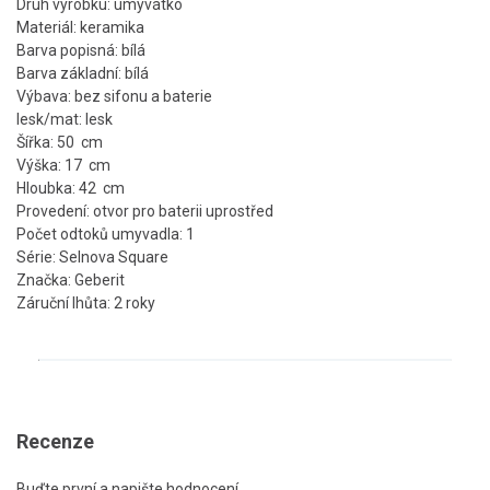
Druh výrobku: umývátko
Materiál: keramika
Barva popisná: bílá
Barva základní: bílá
Výbava: bez sifonu a baterie
lesk/mat: lesk
Šířka: 50 cm
Výška: 17 cm
Hloubka: 42 cm
Provedení: otvor pro baterii uprostřed
Počet odtoků umyvadla: 1
Série: Selnova Square
Značka: Geberit
Záruční lhůta: 2 roky
Recenze
Buďte první a napište hodnocení